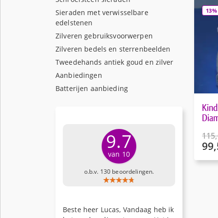
13%
Sieraden met verwisselbare
edelstenen
Zilveren gebruiksvoorwerpen
Zilveren bedels en sterrenbeelden
Tweedehands antiek goud en zilver
Aanbiedingen
Batterijen aanbieding
Kin
Diam
9.7
115
99,
Oors
van 10
prijs
Huid
was:
prijs
o.b.v. 130 beoordelingen.
€115
is:
€99,
Beste heer Lucas, Vandaag heb ik