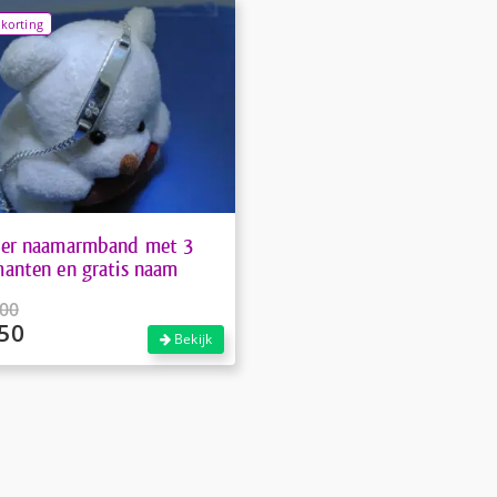
korting
der naamarmband met 3
anten en gratis naam
,00
50
pronkelijke
Bekijk
ige
,00.
50.