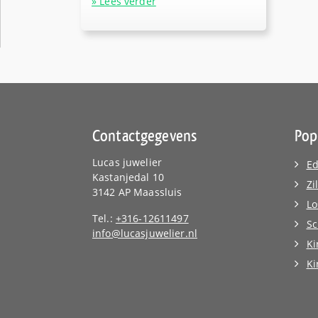
» Lees verder
Contactgegevens
Pop
Lucas juwelier
Ed
Kastanjedal 10
Zi
3142 AP Maassluis
Lo
Tel.:
+316-12611497
Sc
info@lucasjuwelier.nl
Ki
K