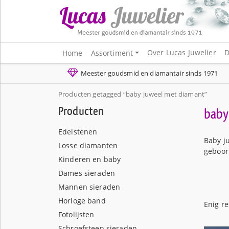
Over Lucas Juwelier
D
Home
Assortiment
Meester goudsmid en diamantair sinds 1971
Producten getagged “baby juweel met diamant”
Producten
baby
Edelstenen
Baby j
Losse diamanten
geboor
Kinderen en baby
Dames sieraden
Mannen sieraden
Horloge band
Enig re
Fotolijsten
Schroefsteen sieraden