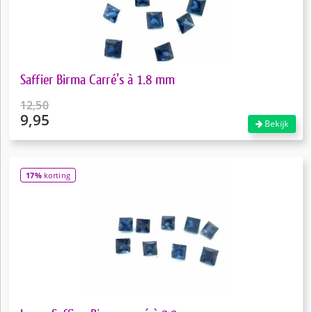
Saffier Birma Carré’s à 1.8 mm
12,50
9,95
Oorspronkelijke
Bekijk
prijs
Huidige
was:
prijs
€12,50.
is:
17%
korting
€9,95.