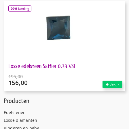
€110,00.
is:
20%
korting
€88,00.
Losse edelsteen Saffier 0.33 VSI
195,00
156,00
Oorspronkelijke
Bekijk
prijs
Huidige
was:
prijs
Producten
€195,00.
is:
€156,00.
Edelstenen
Losse diamanten
Kinderen en baby