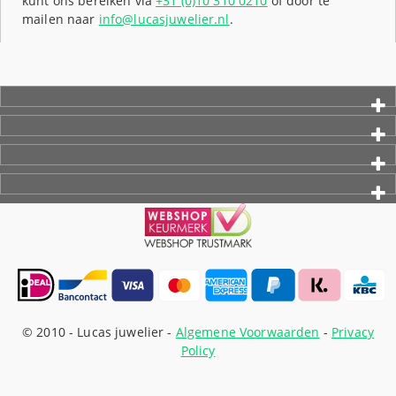
kunt ons bereiken via
+31 (0)10 310 0210
of door te
mailen naar
info@lucasjuwelier.nl
.
© 2010 -
Lucas juwelier -
Algemene Voorwaarden
-
Privacy
Policy
Webshop ontwikkeling: ForResult