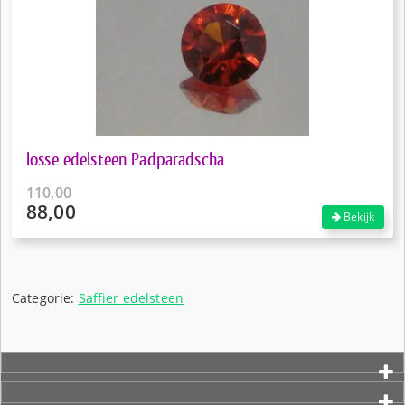
losse edelsteen Padparadscha
110,00
88,00
Oorspronkelijke
Bekijk
prijs
Huidige
was:
prijs
€110,00.
is:
€88,00.
Categorie:
Saffier edelsteen