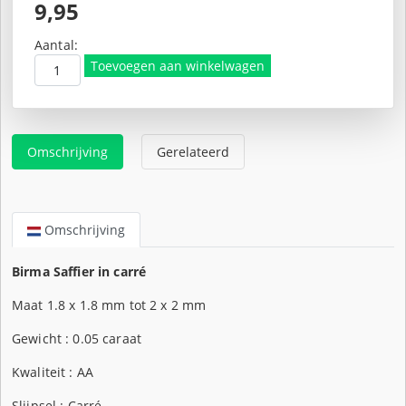
Oorspronkelijke
9,95
prijs
Huidige
was:
prijs
Aantal:
€12,50.
is:
Toevoegen aan winkelwagen
€9,95.
Omschrijving
Gerelateerd
Omschrijving
Birma Saffier in carré
Maat 1.8 x 1.8 mm tot 2 x 2 mm
Gewicht : 0.05 caraat
Kwaliteit : AA
Slijpsel : Carré