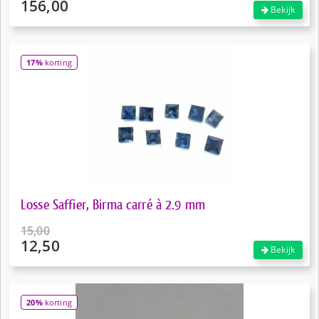
156,00
Oorspronkelijke
Bekijk
prijs
Huidige
was:
prijs
€195,00.
is:
17%
korting
€156,00.
Losse Saffier, Birma carré à 2.9 mm
15,00
12,50
Oorspronkelijke
Bekijk
prijs
Huidige
was:
prijs
€15,00.
is:
20%
korting
€12,50.