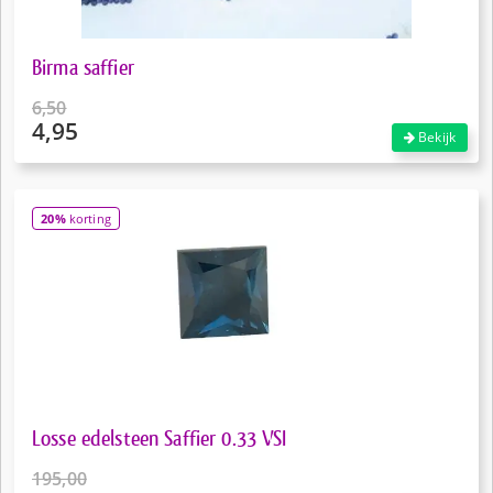
Birma saffier
6,50
4,95
Oorspronkelijke
Bekijk
prijs
Huidige
was:
prijs
€6,50.
is:
20%
korting
€4,95.
Losse edelsteen Saffier 0.33 VSI
195,00