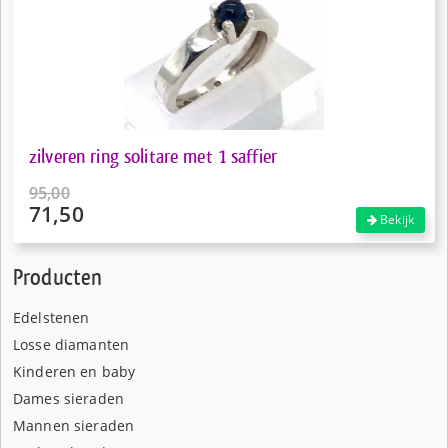
zilveren ring solitare met 1 saffier
95,00
71,50
Oorspronkelijke
Bekijk
prijs
Huidige
was:
prijs
Producten
€95,00.
is:
€71,50.
Edelstenen
Losse diamanten
Kinderen en baby
Dames sieraden
Mannen sieraden