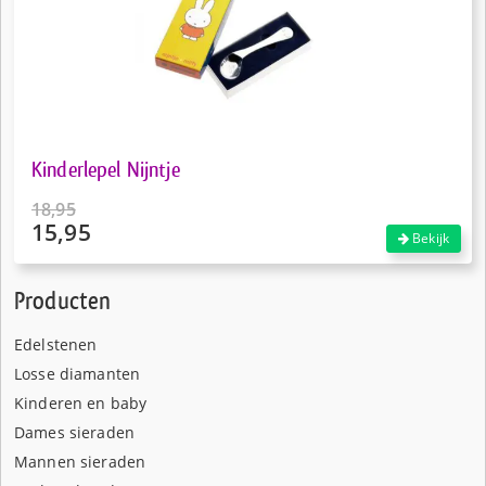
Kinderlepel Nijntje
18,95
15,95
Oorspronkelijke
Bekijk
prijs
Huidige
was:
prijs
Producten
€18,95.
is:
€15,95.
Edelstenen
Losse diamanten
Kinderen en baby
Dames sieraden
Mannen sieraden