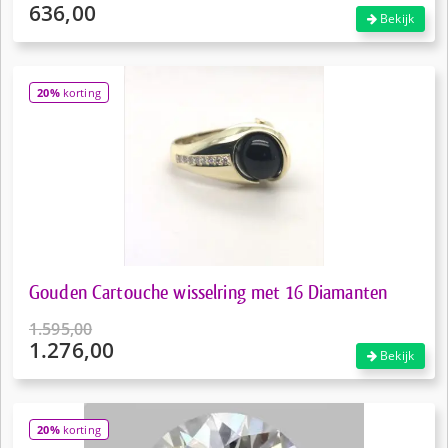
636,00
Oorspronkelijke
Bekijk
prijs
Huidige
was:
prijs
€795,00.
is:
20%
korting
€636,00.
Gouden Cartouche wisselring met 16 Diamanten
1.595,00
1.276,00
Oorspronkelijke
Bekijk
prijs
Huidige
was:
prijs
€1.595,00.
is:
20%
korting
€1.276,00.