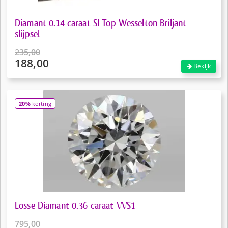
Diamant 0.14 caraat SI Top Wesselton Briljant
slijpsel
235,00
188,00
Oorspronkelijke
Bekijk
prijs
Huidige
was:
prijs
€235,00.
is:
20%
korting
€188,00.
Losse Diamant 0.36 caraat VVS1
795,00