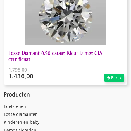
Losse Diamant 0.50 caraat Kleur D met GIA
certificaat
1.795,00
1.436,00
Oorspronkelijke
Bekijk
prijs
Huidige
was:
prijs
Producten
€1.795,00.
is:
€1.436,00.
Edelstenen
Losse diamanten
Kinderen en baby
Dames sieraden