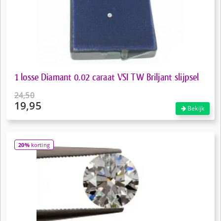
1 losse Diamant 0.02 caraat VSI TW Briljant slijpsel
24,50
19,95
Oorspronkelijke
Bekijk
prijs
Huidige
was:
prijs
€24,50.
is:
20%
korting
€19,95.