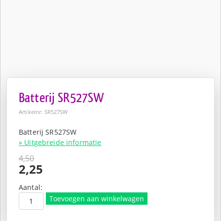
Batterij SR527SW
Artikelnr: SR527SW
Batterij SR527SW
» Uitgebreide informatie
4,50
Oorspronkelijke
2,25
prijs
Huidige
was:
prijs
Aantal:
€4,50.
is:
Toevoegen aan winkelwagen
€2,25.