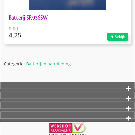
Batterij SR936SW
9,00
4,25
Oorspronkelijke
Bekijk
prijs
Huidige
was:
prijs
€9,00.
is:
€4,25.
Categorie:
Batterijen aanbieding