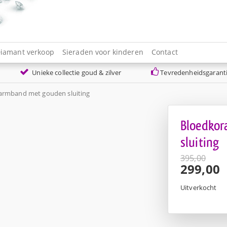
iamant verkoop
Sieraden voor kinderen
Contact
Unieke collectie goud & zilver
Tevredenheidsgarant
 armband met gouden sluiting
Bloedkor
sluiting
395,00
Oorspro
299,00
prijs
Huidige
was:
prijs
Uitverkocht
€395,00
is:
€299,00