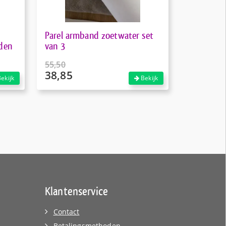
Parel armband zoetwater set
den
van 3
55,50
38,85
Oorspronkelijke
ekijk
Bekijk
prijs
Huidige
was:
prijs
€55,50.
is:
€38,85.
Klantenservice
Contact
Betalingsmethoden