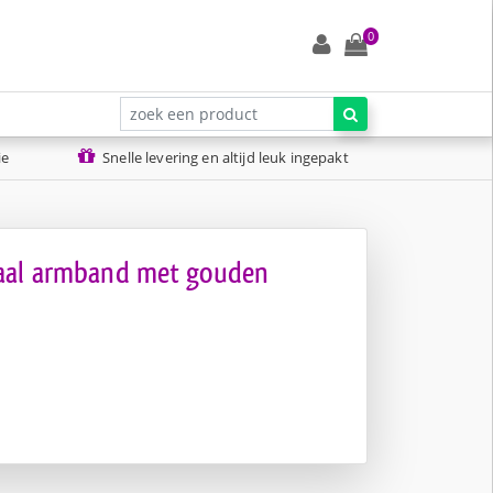
0
Zoeken naar:
Zoeken
ie
Snelle levering en altijd leuk ingepakt
aal armband met gouden
nkelijke
.
.