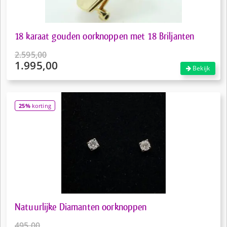
18 karaat gouden oorknoppen met 18 Briljanten
2.595,00
1.995,00
Oorspronkelijke
Bekijk
prijs
Huidige
was:
prijs
€2.595,00.
is:
25%
korting
€1.995,00.
Natuurlijke Diamanten oorknoppen
495,00