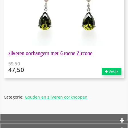
zilveren oorhangers met Groene Zircone
59,50
47,50
Oorspronkelijke
Bekijk
prijs
Huidige
was:
prijs
€59,50.
is:
€47,50.
Categorie:
Gouden en zilveren oorknoppen