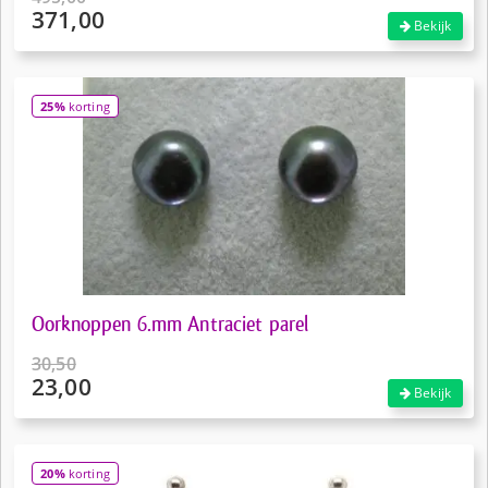
371,00
Oorspronkelijke
Bekijk
prijs
Huidige
was:
prijs
€495,00.
is:
25%
korting
€371,00.
Oorknoppen 6.mm Antraciet parel
30,50
23,00
Oorspronkelijke
Bekijk
prijs
Huidige
was:
prijs
€30,50.
is:
20%
korting
€23,00.