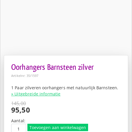
Oorhangers Barnsteen zilver
Artikelnr: 35/1597
1 Paar zilveren oorhangers met natuurlijk Barnsteen.
» Uitgebreide informatie
145,00
Oorspronkelijke
95,50
prijs
Huidige
was:
prijs
Aantal:
€145,00.
is:
Toevoegen aan winkelwagen