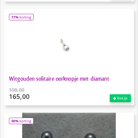
was:
prijs
€14,95.
is:
17%
korting
€7,50.
Witgouden solitaire oorknopje met diamant
198,00
165,00
Oorspronkelijke
Bekijk
prijs
Huidige
was:
prijs
€198,00.
is:
50%
korting
€165,00.