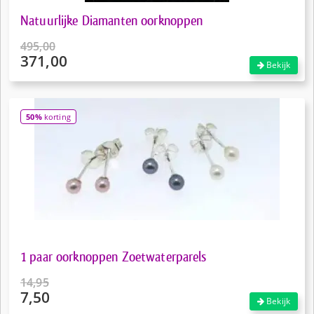
Natuurlijke Diamanten oorknoppen
495,00
371,00
Oorspronkelijke
Bekijk
prijs
Huidige
was:
prijs
€495,00.
is:
50%
korting
€371,00.
1 paar oorknoppen Zoetwaterparels
14,95
7,50
Oorspronkelijke
Bekijk
prijs
Huidige