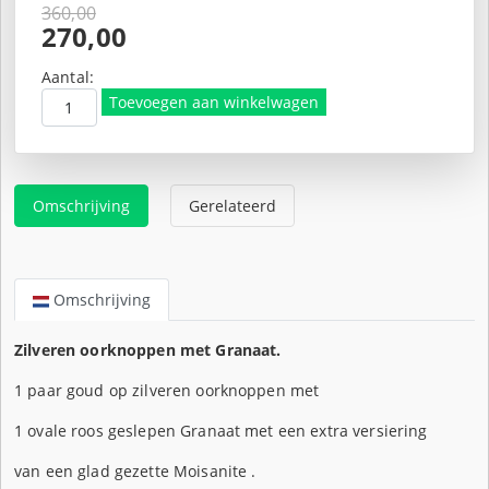
360,00
Oorspronkelijke
270,00
prijs
Huidige
was:
prijs
Aantal:
€360,00.
is:
Toevoegen aan winkelwagen
€270,00.
Omschrijving
Gerelateerd
Omschrijving
Zilveren oorknoppen met Granaat.
1 paar goud op zilveren oorknoppen met
1 ovale roos geslepen Granaat met een extra versiering
van een glad gezette Moisanite .