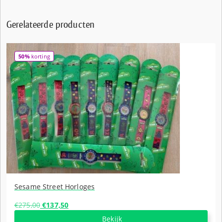
Gerelateerde producten
50%
korting
Sesame Street Horloges
Oorspronkelijke
Huidige
€
275,00
€
137,50
prijs
prijs
Bekijk