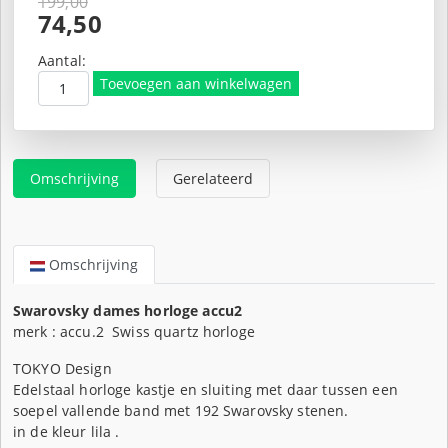
199,00
Oorspronkelijke
74,50
prijs
Huidige
was:
prijs
Aantal:
€199,00.
is:
Toevoegen aan winkelwagen
€74,50.
Omschrijving
Gerelateerd
Omschrijving
Swarovsky dames horloge accu2
merk : accu.2 Swiss quartz horloge
TOKYO Design
Edelstaal horloge kastje en sluiting met daar tussen een
soepel vallende band met 192 Swarovsky stenen.
in de kleur lila .