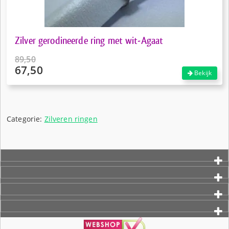
Zilver gerodineerde ring met wit-Agaat
89,50
67,50
Oorspronkelijke
Bekijk
prijs
Huidige
was:
prijs
€89,50.
is:
€67,50.
Categorie:
Zilveren ringen