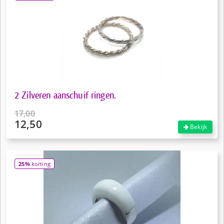
2 Zilveren aanschuif ringen.
17,00
12,50
Oorspronkelijke
Bekijk
prijs
Huidige
was:
prijs
€17,00.
is:
25%
korting
€12,50.