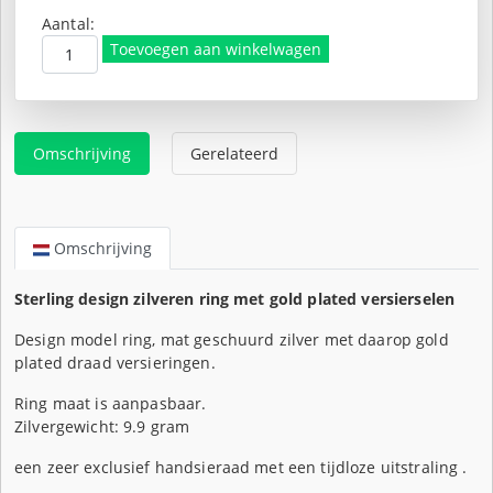
prijs
Huidige
was:
prijs
Aantal:
€225,00.
is:
Toevoegen aan winkelwagen
€169,00.
Omschrijving
Gerelateerd
Omschrijving
Sterling design zilveren ring met gold plated versierselen
Design model ring, mat geschuurd zilver met daarop gold
plated draad versieringen.
Ring maat is aanpasbaar.
Zilvergewicht: 9.9 gram
een zeer exclusief handsieraad met een tijdloze uitstraling .