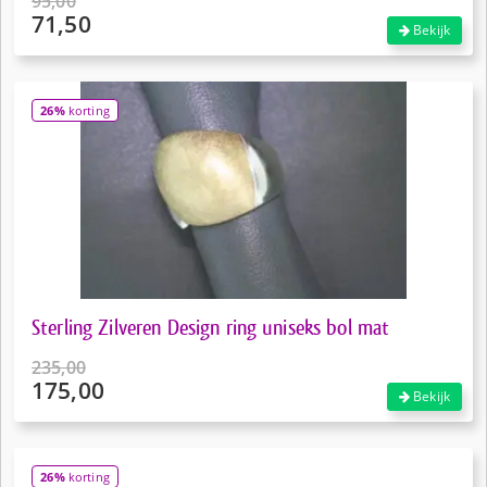
95,00
71,50
Oorspronkelijke
Bekijk
prijs
Huidige
was:
prijs
€95,00.
is:
26%
korting
€71,50.
Sterling Zilveren Design ring uniseks bol mat
235,00
175,00
Oorspronkelijke
Bekijk
prijs
Huidige
was:
prijs
€235,00.
is:
26%
korting
€175,00.