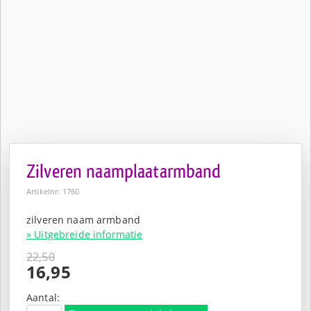
Zilveren naamplaatarmband
Artikelnr: 1760
zilveren naam armband
» Uitgebreide informatie
22,50
Oorspronkelijke
16,95
prijs
Huidige
was:
prijs
Aantal: