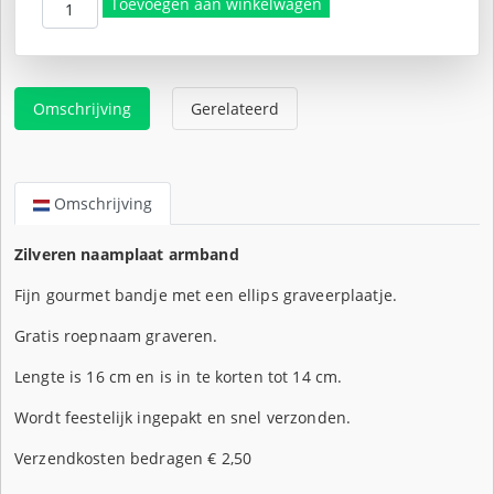
€22,50.
is:
Toevoegen aan winkelwagen
€16,95.
Omschrijving
Gerelateerd
Omschrijving
Zilveren naamplaat armband
Fijn gourmet bandje met een ellips graveerplaatje.
Gratis roepnaam graveren.
Lengte is 16 cm en is in te korten tot 14 cm.
Wordt feestelijk ingepakt en snel verzonden.
Verzendkosten bedragen € 2,50