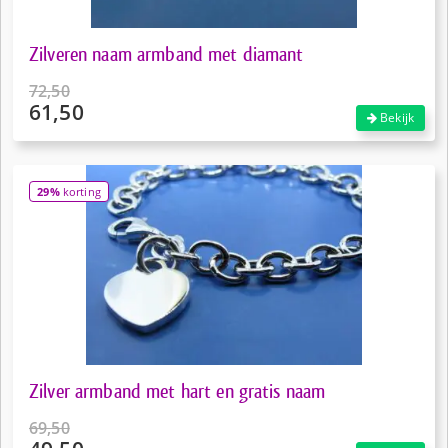
Zilveren naam armband met diamant
72,50
61,50
Oorspronkelijke
Bekijk
prijs
Huidige
was:
prijs
€72,50.
is:
29%
korting
€61,50.
Zilver armband met hart en gratis naam
69,50