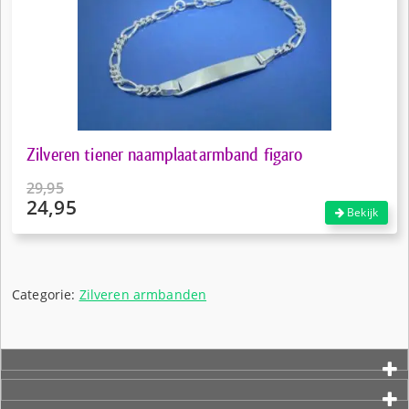
Zilveren tiener naamplaatarmband figaro
29,95
24,95
Oorspronkelijke
Bekijk
prijs
Huidige
was:
prijs
€29,95.
is:
€24,95.
Categorie:
Zilveren armbanden