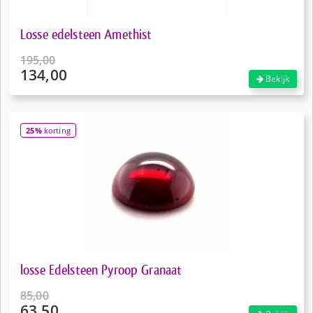
Losse edelsteen Amethist
195,00
134,00
Oorspronkelijke
Bekijk
prijs
Huidige
was:
prijs
€195,00.
is:
25%
korting
€134,00.
losse Edelsteen Pyroop Granaat
85,00
63,50
Oorspronkelijke