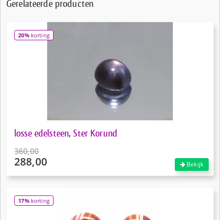
Gerelateerde producten
20%
korting
losse edelsteen, Ster Korund
360,00
288,00
Oorspronkelijke
Bekijk
prijs
Huidige
was:
prijs
€360,00.
is:
17%
korting
€288,00.