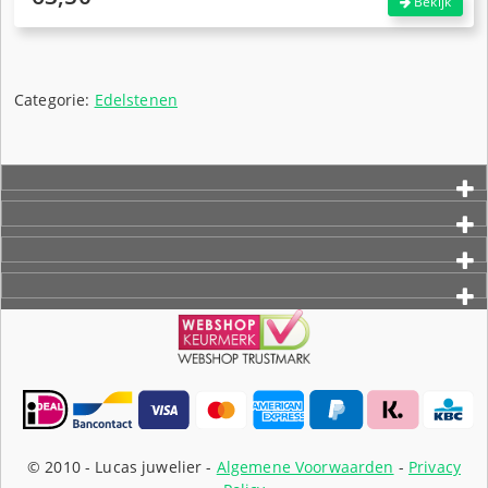
Bekijk
prijs
Huidige
was:
prijs
€85,00.
is:
€63,50.
Categorie:
Edelstenen
© 2010 -
Lucas juwelier -
Algemene Voorwaarden
-
Privacy