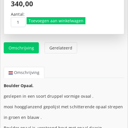
Oorspronkelijke
340,00
prijs
Huidige
was:
prijs
Aantal:
€425,00.
is:
Toevoegen aan winkelwagen
€340,00.
Omschrijving
Gerelateerd
Omschrijving
Boulder Opaal.
geslepen in een soort druppel vormige ovaal .
mooi hoogglanzend gepolijst met schitterende opaal strepen
in groen en blauw .
Boulder opaal is, versteend hout met opaal daarin.