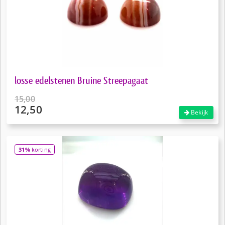
losse edelstenen Bruine Streepagaat
15,00
12,50
Oorspronkelijke
Bekijk
prijs
Huidige
was:
prijs
€15,00.
is:
31%
korting
€12,50.