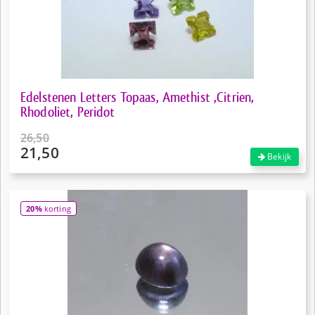
Edelstenen Letters Topaas, Amethist ,Citrien,
Rhodoliet, Peridot
26,50
21,50
Oorspronkelijke
Bekijk
prijs
Huidige
was:
prijs
€26,50.
is:
20%
korting
€21,50.