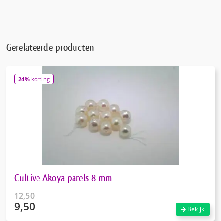
Gerelateerde producten
24%
korting
Cultive Akoya parels 8 mm
12,50
9,50
Oorspronkelijke
Bekijk
prijs
Huidige