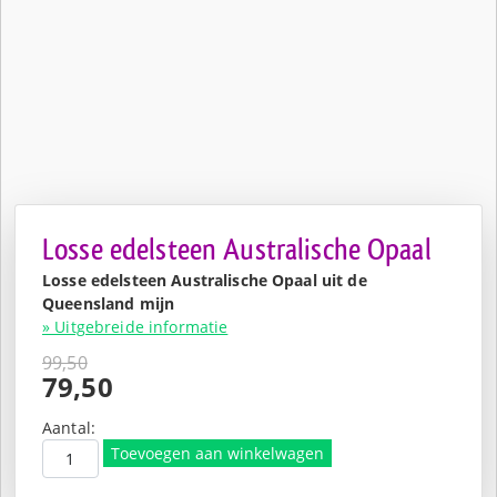
Losse edelsteen Australische Opaal
Losse edelsteen Australische Opaal uit de
Queensland mijn
» Uitgebreide informatie
99,50
Oorspronkelijke
79,50
prijs
Huidige
was:
prijs
Aantal:
€99,50.
is:
Toevoegen aan winkelwagen
€79,50.