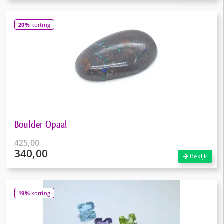
was:
prijs
€12,50.
is:
20%
korting
€9,50.
Boulder Opaal
425,00
340,00
Oorspronkelijke
Bekijk
prijs
Huidige
was:
prijs
€425,00.
is:
19%
korting
€340,00.