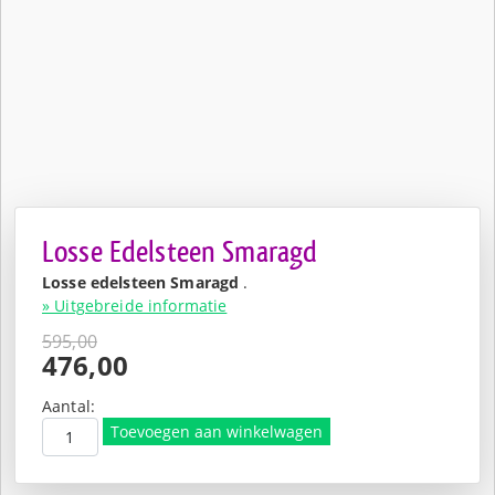
Losse Edelsteen Smaragd
Losse edelsteen Smaragd
.
» Uitgebreide informatie
595,00
Oorspronkelijke
476,00
prijs
Huidige
was:
prijs
Aantal:
€595,00.
is:
Toevoegen aan winkelwagen
€476,00.