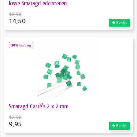
losse Smaragd edelstenen
18,50
14,50
Oorspronkelijke
Bekijk
prijs
Huidige
was:
prijs
€18,50.
is:
20%
korting
€14,50.
Smaragd Carré’s 2 x 2 mm
12,50
9,95
Oorspronkelijke
Bekijk
prijs
Huidige
was: