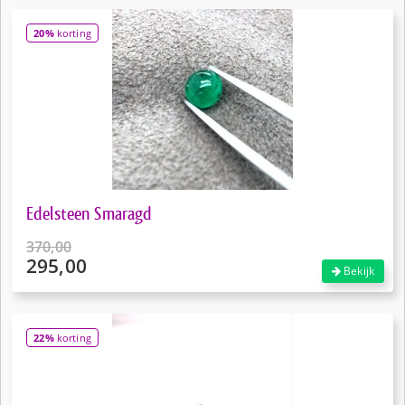
prijs
€12,50.
is:
20%
korting
€9,95.
Edelsteen Smaragd
370,00
295,00
Oorspronkelijke
Bekijk
prijs
Huidige
was:
prijs
€370,00.
is:
22%
korting
€295,00.