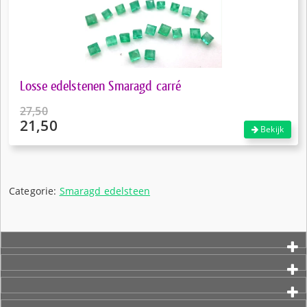
Losse edelstenen Smaragd carré
27,50
21,50
Oorspronkelijke
Bekijk
prijs
Huidige
was:
prijs
€27,50.
is:
€21,50.
Categorie:
Smaragd edelsteen