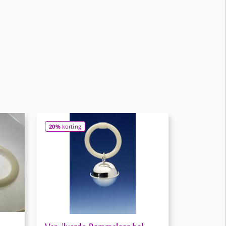
20%
korting