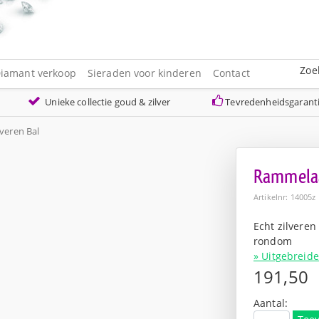
Zoe
iamant verkoop
Sieraden voor kinderen
Contact
Unieke collectie goud & zilver
Tevredenheidsgarant
lveren Bal
Rammelaar
Artikelnr: 14005z
Echt zilvere
rondom
» Uitgebreide
191,50
Aantal: