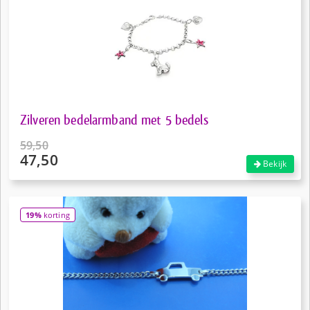
Zilveren bedelarmband met 5 bedels
59,50
47,50
Oorspronkelijke
Bekijk
prijs
Huidige
was:
prijs
€59,50.
is:
19%
korting
€47,50.