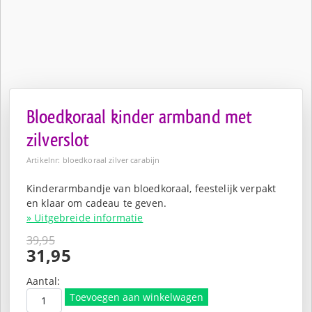
Bloedkoraal kinder armband met
zilverslot
Artikelnr: bloedkoraal zilver carabijn
Kinderarmbandje van bloedkoraal, feestelijk verpakt
en klaar om cadeau te geven.
» Uitgebreide informatie
39,95
Oorspronkelijke
31,95
prijs
Huidige
was:
prijs
Aantal:
€39,95.
is:
Toevoegen aan winkelwagen