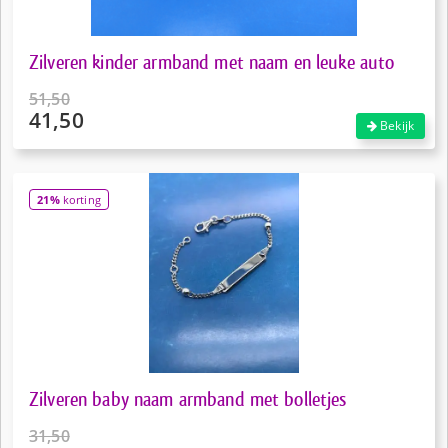
Zilveren kinder armband met naam en leuke auto
51,50
41,50
Oorspronkelijke
Bekijk
prijs
Huidige
was:
prijs
€51,50.
is:
21%
korting
€41,50.
Zilveren baby naam armband met bolletjes
31,50