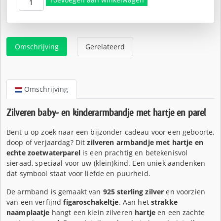
€36,50.
is:
€28,95.
Omschrijving
Gerelateerd
Omschrijving
Zilveren baby- en kinderarmbandje met hartje en parel
Bent u op zoek naar een bijzonder cadeau voor een geboorte,
doop of verjaardag? Dit
zilveren armbandje met hartje en
echte zoetwaterparel
is een prachtig en betekenisvol
sieraad, speciaal voor uw (klein)kind. Een uniek aandenken
dat symbool staat voor liefde en puurheid.
De armband is gemaakt van
925 sterling zilver
en voorzien
van een verfijnd
figaroschakeltje
. Aan het
strakke
naamplaatje
hangt een klein zilveren
hartje
en een zachte