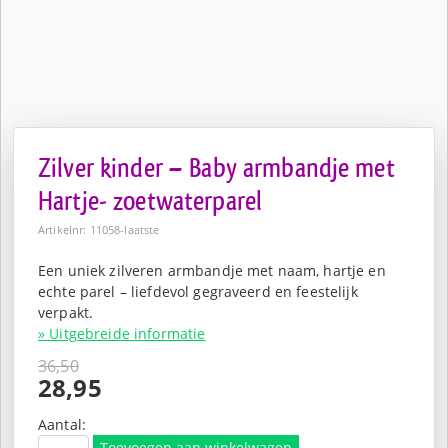
Zilver kinder – Baby armbandje met
Hartje- zoetwaterparel
Artikelnr: 11058-laatste
Een uniek zilveren armbandje met naam, hartje en
echte parel – liefdevol gegraveerd en feestelijk
verpakt.
» Uitgebreide informatie
36,50
Oorspronkelijke
28,95
prijs
Huidige
was:
prijs
Aantal:
Toevoegen aan winkelwagen