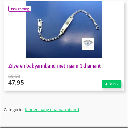
19%
korting
Zilveren babyarmband met naam 1 diamant
59,50
47,95
Oorspronkelijke
Bekijk
prijs
Huidige
was:
prijs
€59,50.
is:
€47,95.
Categorie:
Kinder-baby naamarmband