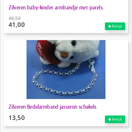
Zilveren baby-kinder armbandje met parels.
48,50
41,00
Oorspronkelijke
Bekijk
prijs
Huidige
was:
prijs
€48,50.
is:
€41,00.
Zilveren Bedelarmband jasseron schakels
13,50
Bekijk