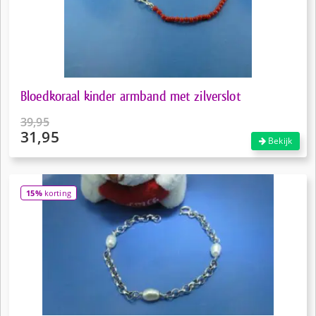
Bloedkoraal kinder armband met zilverslot
39,95
31,95
Oorspronkelijke
Bekijk
prijs
Huidige
was:
prijs
€39,95.
is:
15%
korting
€31,95.