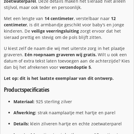
zoetwaterparel
. Deze details maken het sieraad niet alleen
stijlvol, maar ook teder en persoonlijk.
Met een lengte van
14 centimeter
, verstelbaar naar
12
centimeter
, is dit armbandje geschikt voor baby’s en jonge
kinderen. De
veilige veerringsluiting
zorgt ervoor dat het
sieraad prettig en stevig om de pols blijft zitten.
U kiest zelf de naam die wij met uiterste zorg in het plaatje
graveren.
Eén roepnaam graveren wij gratis.
Wilt u ook een
datum of extra tekst laten toevoegen aan de achterzijde? Kies
dan bij het afrekenen voor
verzendoptie 5
.
Let op: dit is het laatste exemplaar van dit ontwerp.
Productspecificaties
Materiaal:
925 sterling zilver
Afwerking:
strak naamplaatje met hartje en parel
Details:
klein zilveren hartje en echte zoetwaterparel