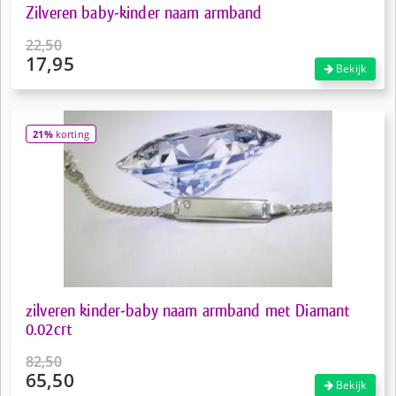
Zilveren baby-kinder naam armband
22,50
17,95
Oorspronkelijke
Bekijk
prijs
Huidige
was:
prijs
€22,50.
is:
21%
korting
€17,95.
zilveren kinder-baby naam armband met Diamant
0.02crt
82,50
65,50
Oorspronkelijke
Bekijk