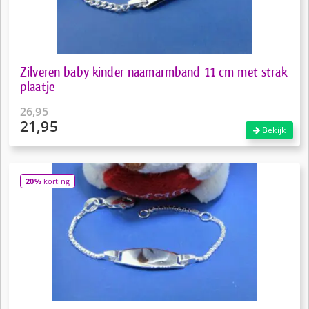
Zilveren baby kinder naamarmband 11 cm met strak
plaatje
26,95
21,95
Oorspronkelijke
Bekijk
prijs
Huidige
was:
prijs
€26,95.
is:
20%
korting
€21,95.