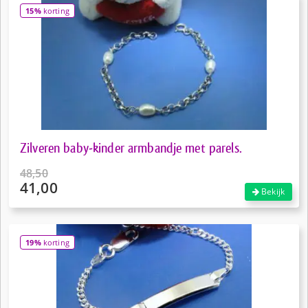
15%
korting
Zilveren baby-kinder armbandje met parels.
48,50
41,00
Oorspronkelijke
Bekijk
prijs
Huidige
was:
prijs
€48,50.
is:
19%
korting
€41,00.