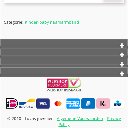
prijs
Huidige
was:
prijs
€82,50.
is:
€65,50.
Categorie:
Kinder-baby naamarmband
© 2010 -
Lucas juwelier -
Algemene Voorwaarden
-
Privacy
Policy