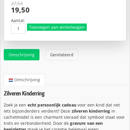
27,50
Oorspronkelijke
19,50
prijs
Huidige
was:
prijs
Aantal:
€27,50.
is:
Toevoegen aan winkelwagen
€19,50.
Omschrijving
Gerelateerd
Omschrijving
Zilveren Kinderring
Zoek je een
echt persoonlijk cadeau
voor een kind dat net
iets bijzonderders verdient? Deze
zilveren kinderring
in
cachetmodel is een charmant sieraad dat symbool staat voor
trots en verbondenheid. Door de
gravure van een
beginletter
maak je het ringetje helemaal eigen.