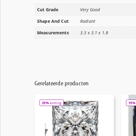
Cut Grade
Very Good
Shape And Cut
Radiant
Measurements
3.3 x 3.1 x 1.8
Gerelateerde producten
25%
korting
15%