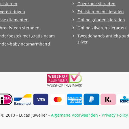
elstenen
Goedkope sieraden
lveren ringen
Edelstenen en sieraden
sse diamanten
Online gouden sieraden
hroefsteen sieraden
Online zilveren sieraden
nderbestek met gratis naam
Tweedehands antiek goud
zilver
inder-baby naamarmband
© 2010 -
Lucas juwelier -
Algemene Voorwaarden
-
Privacy Policy
Webshop ontwikkeling: ForResult