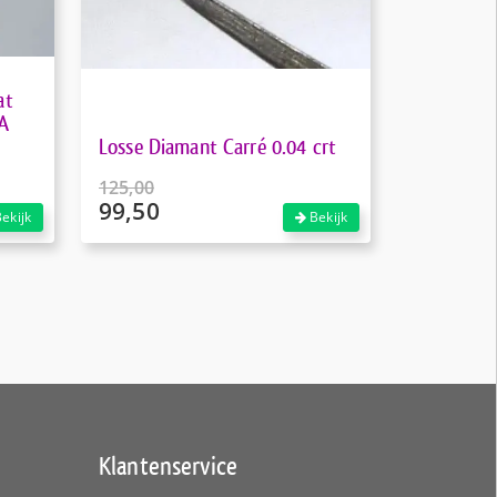
at
IA
Losse Diamant Carré 0.04 crt
125,00
99,50
Oorspronkelijke
ekijk
Bekijk
prijs
Huidige
was:
prijs
€125,00.
is:
€99,50.
Klantenservice