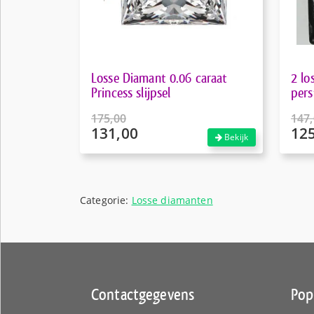
Losse Diamant 0.06 caraat
2 lo
Princess slijpsel
pers
175,00
147
131,00
12
Oorspronkelijke
Oors
Bekijk
prijs
prijs
Huidige
Huid
was:
was:
prijs
prijs
€175,00.
€147
is:
is:
€131,00.
€125
Categorie:
Losse diamanten
Contactgegevens
Pop