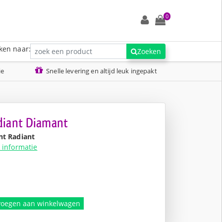
0
ken naar:
Zoeken
ie
Snelle levering en altijd leuk ingepakt
diant Diamant
nt Radiant
 informatie
nkelijke
.
voegen aan winkelwagen
.