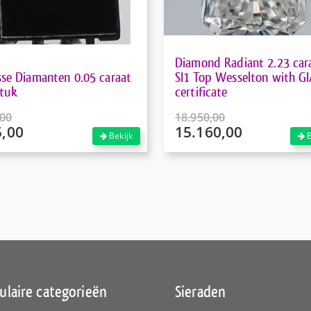
Diamond Radiant 2.23 car
sse Diamanten 0.05 caraat
SI1 Top Wesselton with G
tuk
certificate
,00
18.950,00
5,00
15.160,00
pronkelijke
Oorspronkelijke
Bekijk
B
prijs
ige
Huidige
was:
prijs
,00.
€18.950,00.
is:
,00.
€15.160,00.
ulaire categorieën
Sieraden