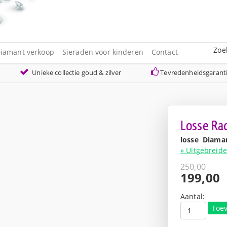
Zoe
iamant verkoop
Sieraden voor kinderen
Contact
Unieke collectie goud & zilver
Tevredenheidsgarant
Losse Ra
losse Diama
» Uitgebreide
250,00
Oorspro
199,00
prijs
Huidige
was:
prijs
Aantal:
€250,00
is:
Toe
€199,00