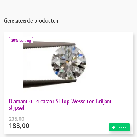
Gerelateerde producten
20%
korting
Diamant 0.14 caraat SI Top Wesselton Briljant
slijpsel
235,00
188,00
Oorspronkelijke
Bekijk
prijs
Huidige