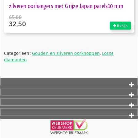
zilveren oorhangers met Grijze Japan parels10 mm
65,00
32,50
Oorspronkelijke
Bekijk
prijs
Huidige
was:
prijs
€65,00.
is:
€32,50.
Categorieën:
Gouden en zilveren oorknoppen
,
Losse
diamanten