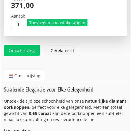
Oorspronkelijke
371,00
prijs
Huidige
was:
prijs
Aantal:
€495,00.
is:
Toevoegen aan winkelwagen
€371,00.
Omschrijving
Gerelateerd
Omschrijving
Stralende Elegantie voor Elke Gelegenheid
Ontdek de tijdloze schoonheid van onze
natuurlijke diamant
oorknoppen
, perfect voor elke gelegenheid. Met een totaal
gewicht van
0.65 caraat
zijn deze oorknoppen een subtiele,
maar luxe aanvulling op uw sieradencollectie.
Specificaties