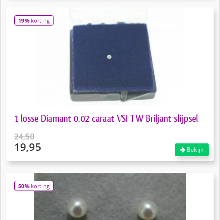
was:
prijs
€235,00.
is:
19%
korting
€188,00.
1 losse Diamant 0.02 caraat VSI TW Briljant slijpsel
24,50
19,95
Oorspronkelijke
Bekijk
prijs
Huidige
was:
prijs
€24,50.
is:
50%
korting
€19,95.