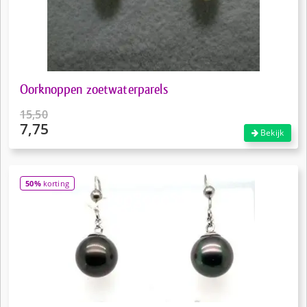
Oorknoppen zoetwaterparels
15,50
7,75
Oorspronkelijke
Bekijk
prijs
Huidige
was:
prijs
€15,50.
is:
50%
korting
€7,75.