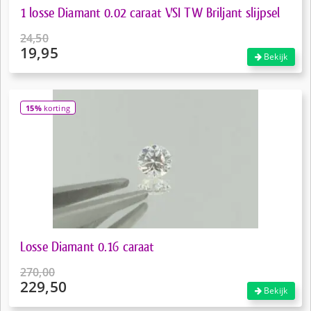
1 losse Diamant 0.02 caraat VSI TW Briljant slijpsel
24,50
19,95
Oorspronkelijke
Bekijk
prijs
Huidige
was:
prijs
€24,50.
is:
15%
korting
€19,95.
Losse Diamant 0.16 caraat
270,00
229,50
Oorspronkelijke
Bekijk
prijs
Huidige