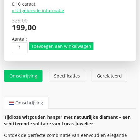
0.10 caraat
» Uitgebreide informatie
325,00
Oorspronkelijke
199,00
prijs
Huidige
was:
prijs
Aantal:
€325,00.
is:
Toevoegen aan winkelwagen
€199,00.
Omschrijving
Specificaties
Gerelateerd
Omschrijving
Tijdloze witgouden hanger met natuurlijke diamant – een
schitterende solitaire van Lucas Juwelier
Ontdek de perfecte combinatie van eenvoud en elegantie