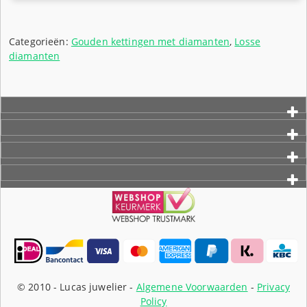
was:
prijs
€270,00.
is:
€229,50.
Categorieën:
Gouden kettingen met diamanten
,
Losse
diamanten
© 2010 -
Lucas juwelier -
Algemene Voorwaarden
-
Privacy
Policy