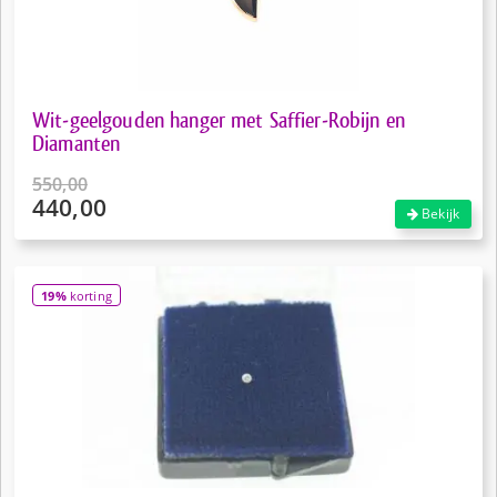
Wit-geelgouden hanger met Saffier-Robijn en
Diamanten
550,00
440,00
Oorspronkelijke
Bekijk
prijs
Huidige
was:
prijs
€550,00.
is:
19%
korting
€440,00.