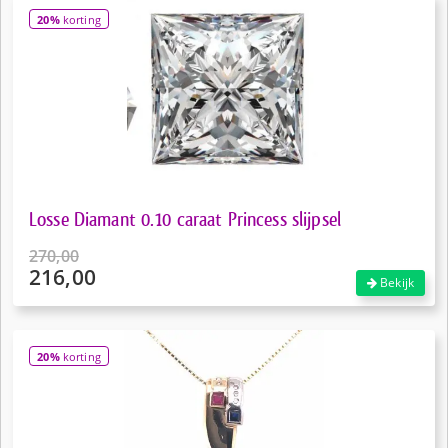
20%
korting
Losse Diamant 0.10 caraat Princess slijpsel
270,00
216,00
Oorspronkelijke
Bekijk
prijs
Huidige
was:
prijs
€270,00.
is:
20%
korting
€216,00.