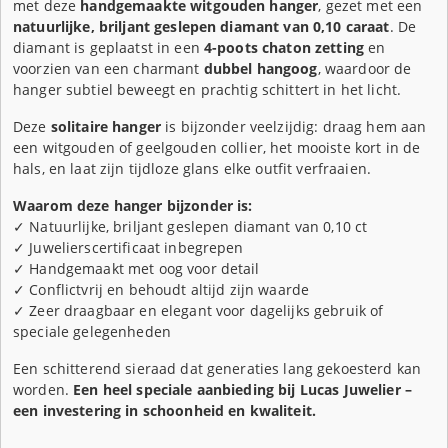
met deze
handgemaakte witgouden hanger
, gezet met een
natuurlijke, briljant geslepen diamant van 0,10 caraat
. De
diamant is geplaatst in een
4-poots chaton zetting
en
voorzien van een charmant
dubbel hangoog
, waardoor de
hanger subtiel beweegt en prachtig schittert in het licht.
Deze
solitaire hanger
is bijzonder veelzijdig: draag hem aan
een witgouden of geelgouden collier, het mooiste kort in de
hals, en laat zijn tijdloze glans elke outfit verfraaien.
Waarom deze hanger bijzonder is:
✓ Natuurlijke, briljant geslepen diamant van 0,10 ct
✓ Juwelierscertificaat inbegrepen
✓ Handgemaakt met oog voor detail
✓ Conflictvrij en behoudt altijd zijn waarde
✓ Zeer draagbaar en elegant voor dagelijks gebruik of
speciale gelegenheden
Een schitterend sieraad dat generaties lang gekoesterd kan
worden.
Een heel speciale aanbieding bij Lucas Juwelier –
een investering in schoonheid en kwaliteit.