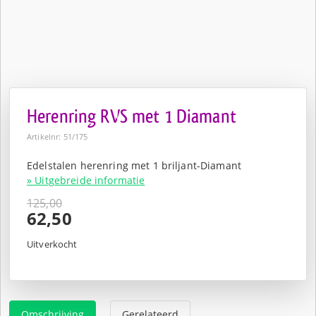
Herenring RVS met 1 Diamant
Artikelnr: 51/175
Edelstalen herenring met 1 briljant-Diamant
» Uitgebreide informatie
125,00
Oorspronkelijke
62,50
prijs
Huidige
was:
prijs
Uitverkocht
€125,00.
is:
€62,50.
Omschrijving
Gerelateerd