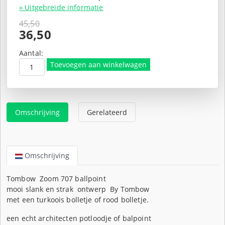
» Uitgebreide informatie
45,50
Oorspronkelijke
36,50
prijs
Huidige
was:
prijs
Aantal:
€45,50.
is:
Toevoegen aan winkelwagen
€36,50.
Omschrijving
Gerelateerd
Omschrijving
Tombow Zoom 707 ballpoint
mooi slank en strak ontwerp By Tombow
met een turkoois bolletje of rood bolletje.
een echt architecten potloodje of balpoint