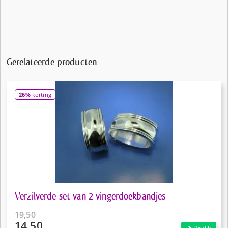
Gerelateerde producten
26%
korting
Verzilverde set van 2 vingerdoekbandjes
19,50
14,50
Oorspronkelijke