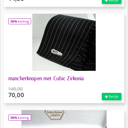
Bekijk
prijs
Huidige
was:
prijs
€19,50.
is:
50%
korting
€14,50.
manchetknopen met Cubic Zirkonia
140,00
70,00
Oorspronkelijke
Bekijk
prijs
Huidige
was:
prijs
€140,00.
is:
50%
korting
€70,00.