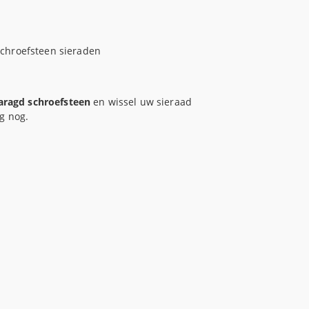
schroefsteen sieraden
aragd schroefsteen
en wissel uw sieraad
g nog.