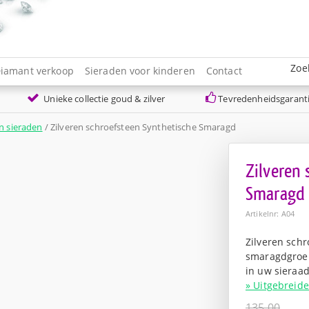
Zoe
iamant verkoop
Sieraden voor kinderen
Contact
Unieke collectie goud & zilver
Tevredenheidsgarant
n sieraden
/ Zilveren schroefsteen Synthetische Smaragd
Zilveren
Smaragd
Artikelnr: A04
Zilveren sch
smaragdgroen
in uw sieraad
» Uitgebreide
135,00