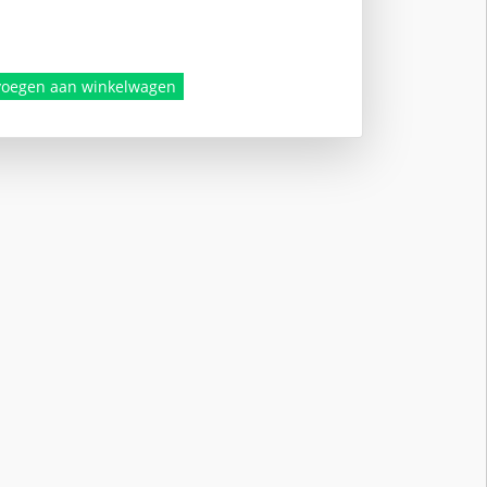
nkelijke
.
voegen aan winkelwagen