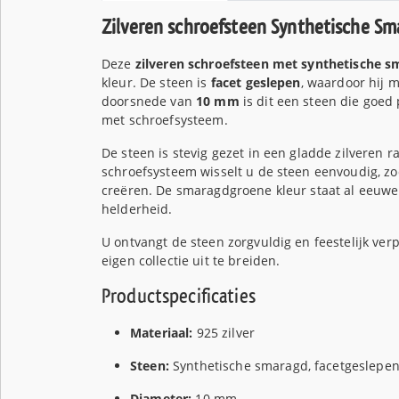
Zilveren schroefsteen Synthetische Sm
Deze
zilveren schroefsteen met synthetische 
kleur. De steen is
facet geslepen
, waardoor hij m
doorsnede van
10 mm
is dit een steen die goed
met schroefsysteem.
De steen is stevig gezet in een gladde zilveren 
schroefsysteem wisselt u de steen eenvoudig, zo
creëren. De smaragdgroene kleur staat al eeuw
helderheid.
U ontvangt de steen zorgvuldig en feestelijk ver
eigen collectie uit te breiden.
Productspecificaties
Materiaal:
925 zilver
Steen:
Synthetische smaragd, facetgeslepe
Diameter:
10 mm