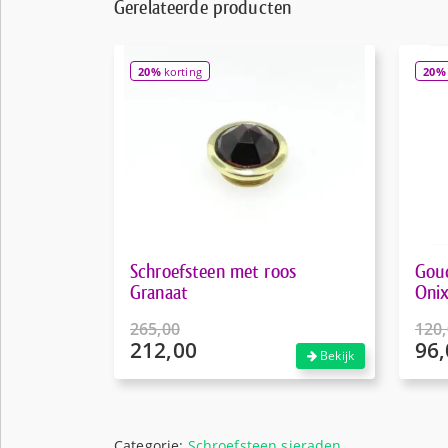
Gerelateerde producten
20%
korting
20%
Schroefsteen met roos
Gou
Granaat
Oni
265,00
120
212,00
96,
Oorspronkelijke
Oors
Bekijk
prijs
prijs
Huidige
Huid
was:
was:
prijs
prijs
€265,00.
€120
is:
is:
€212,00.
€96,
Categorie:
Schroefsteen sieraden