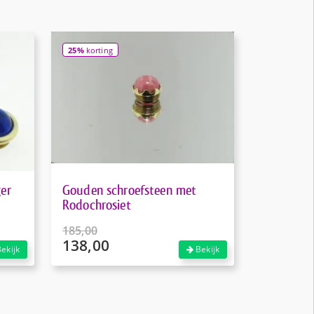
25%
korting
er
Gouden schroefsteen met
Rodochrosiet
185,00
138,00
Oorspronkelijke
ekijk
Bekijk
prijs
Huidige
was:
prijs
€185,00.
is:
€138,00.