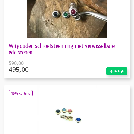
Witgouden schroefsteen ring met verwisselbare
edelstenen
590,00
495,00
Oorspronkelijke
Bekijk
prijs
Huidige
was:
prijs
€590,00.
is:
15%
korting
€495,00.