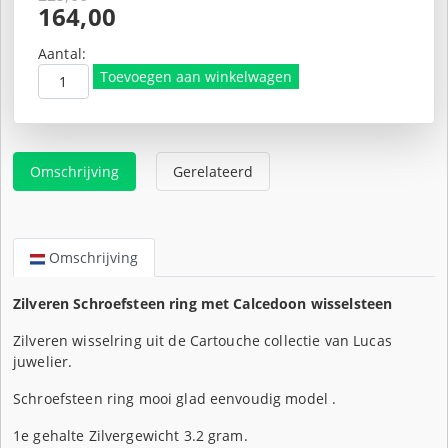
Oorspronkelijke
164,00
prijs
Huidige
was:
prijs
Aantal:
€225,00.
is:
Toevoegen aan winkelwagen
€164,00.
Omschrijving
Gerelateerd
Omschrijving
Zilveren Schroefsteen ring met Calcedoon wisselsteen
Zilveren wisselring uit de Cartouche collectie van Lucas
juwelier.
Schroefsteen ring mooi glad eenvoudig model .
1e gehalte Zilvergewicht 3.2 gram.