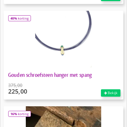
prijs
Huidige
was:
prijs
€89,50.
is:
40%
korting
€69,50.
Gouden schroefsteen hanger met spang
375,00
225,00
Oorspronkelijke
Bekijk
prijs
Huidige
was:
prijs
€375,00.
is:
16%
korting
€225,00.