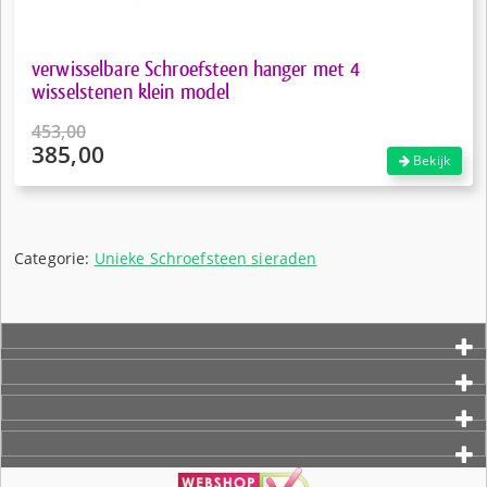
verwisselbare Schroefsteen hanger met 4
wisselstenen klein model
453,00
385,00
Oorspronkelijke
Bekijk
prijs
Huidige
was:
prijs
€453,00.
is:
€385,00.
Categorie:
Unieke Schroefsteen sieraden