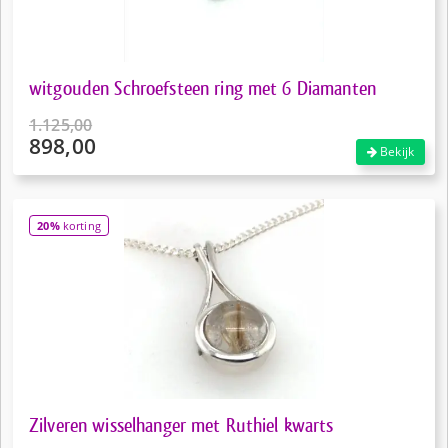
witgouden Schroefsteen ring met 6 Diamanten
1.125,00
898,00
Oorspronkelijke
Bekijk
prijs
Huidige
was:
prijs
€1.125,00.
is:
20%
korting
€898,00.
Zilveren wisselhanger met Ruthiel kwarts