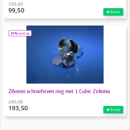
125,00
99,50
Oorspronkelijke
Bekijk
prijs
Huidige
was:
prijs
€125,00.
is:
21%
korting
€99,50.
Zilveren schroefsteen ring met 1 Cubic Zirkonia
245,00
193,50
Oorspronkelijke
Bekijk
prijs
Huidige
was:
prijs
€245,00.
is: