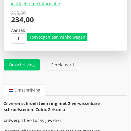
» Uitgebreide informatie
295,00
Oorspronkelijke
234,00
prijs
Huidige
was:
prijs
Aantal:
€295,00.
is:
Toevoegen aan winkelwagen
€234,00.
Omschrijving
Gerelateerd
Omschrijving
Zilveren schroefsteen ring met 2 verwisselbare
schroefstenen Cubic Zirkonia
ontwerp Theo Lucas juwelier