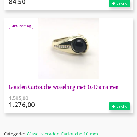
84,50
Oorspronkelijke
Bekijk
prijs
Huidige
was:
prijs
€99,50.
is:
20%
korting
€84,50.
Gouden Cartouche wisselring met 16 Diamanten
1.595,00
1.276,00
Oorspronkelijke
Bekijk
prijs
Huidige
was:
prijs
€1.595,00.
is:
€1.276,00.
Categorie:
Wissel sieraden Cartouche 10 mm