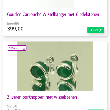
Gouden Cartouche Wisselhanger met 6 edelstenen
525,00
399,00
Oorspronkelijke
Bekijk
prijs
Huidige
was:
prijs
€525,00.
is:
15%
korting
€399,00.
Zilveren oorknoppen met wisselstenen
99,50