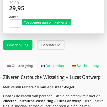
39,50
Oorspronkelijke
29,95
prijs
Huidige
was:
prijs
Aantal:
€39,50.
is:
Toevoegen aan winkelwagen
€29,95.
Omschrijving
Gerelateerd
Omschrijving
Description
Beschreibung
Zilveren Cartouche Wisselring – Lucas Ontwerp
Met verwisselbare 10 mm edelsteen-kogel
Ontdek de kracht van persoonlijkheid en creativiteit met de
Zilveren Cartouche Wisselring – Lucas ontwerp
. Deze unieke
ring is speciaal gemaakt voor iedereen die houdt van