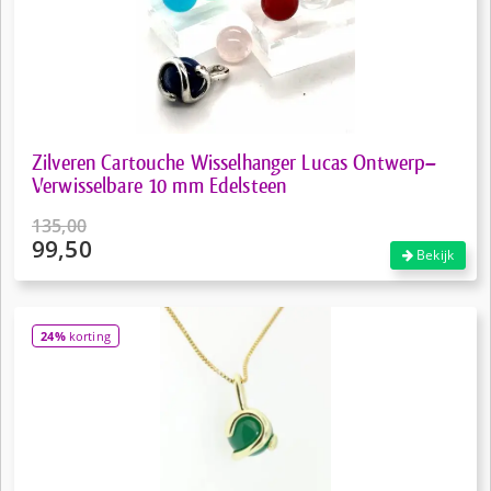
Zilveren Cartouche Wisselhanger Lucas Ontwerp–
Verwisselbare 10 mm Edelsteen
135,00
99,50
Oorspronkelijke
Bekijk
prijs
Huidige
was:
prijs
€135,00.
is:
24%
korting
€99,50.