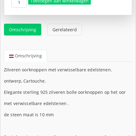
€99,50.
is:
Toevoegen aan winkelwagen
€84,50.
Omschrijving
Gerelateerd
Omschrijving
Zilveren oorknoppen met verwisselbare edelstenen.
ontwerp, Cartouche.
Elegante sterling 925 zilveren bolle oorknoppen op het oor
met verwisselbare edelstenen .
de steen maat is 10 mm