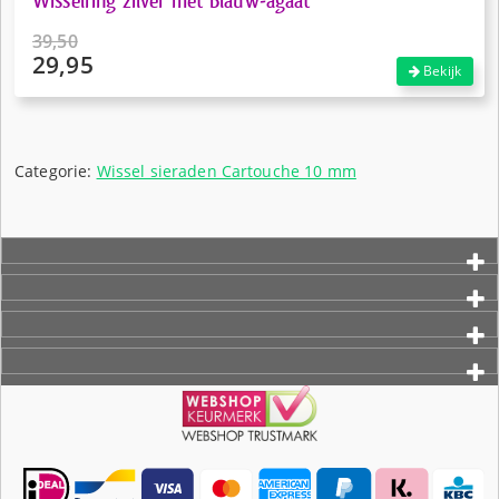
Wisselring zilver met Blauw-agaat
39,50
29,95
Oorspronkelijke
Bekijk
prijs
Huidige
was:
prijs
€39,50.
is:
€29,95.
Categorie:
Wissel sieraden Cartouche 10 mm