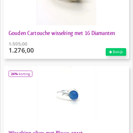
Gouden Cartouche wisselring met 16 Diamanten
1.595,00
1.276,00
Oorspronkelijke
Bekijk
prijs
Huidige
was:
prijs
€1.595,00.
is:
24%
korting
€1.276,00.