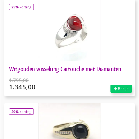
€149,00.
is:
25%
korting
€119,50.
Witgouden wisselring Cartouche met Diamanten
1.795,00
1.345,00
Oorspronkelijke
Bekijk
prijs
Huidige
was:
prijs
€1.795,00.
is:
20%
korting
€1.345,00.