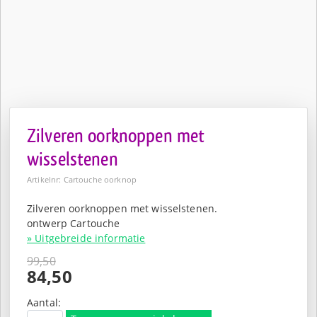
Zilveren oorknoppen met
wisselstenen
Artikelnr: Cartouche oorknop
Zilveren oorknoppen met wisselstenen.
ontwerp Cartouche
» Uitgebreide informatie
99,50
Oorspronkelijke
84,50
prijs
Huidige
was:
prijs
Aantal: