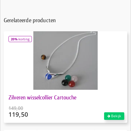
Gerelateerde producten
20%
korting
Zilveren wisselcollier Cartouche
149,00
119,50
Oorspronkelijke
Bekijk
prijs
Huidige
was:
prijs