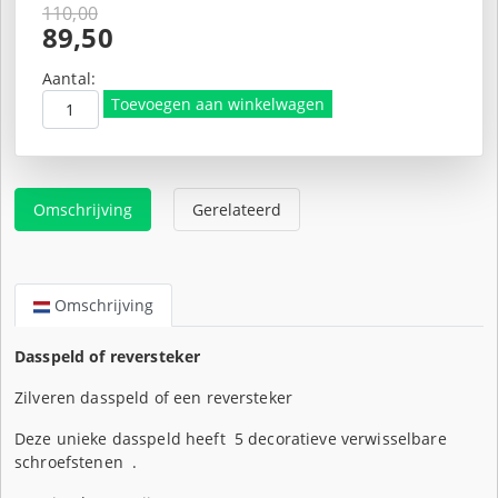
110,00
Oorspronkelijke
89,50
prijs
Huidige
was:
prijs
Aantal:
€110,00.
is:
Toevoegen aan winkelwagen
€89,50.
Omschrijving
Gerelateerd
Omschrijving
Dasspeld of reversteker
Zilveren dasspeld of een reversteker
Deze unieke dasspeld heeft 5 decoratieve verwisselbare
schroefstenen .