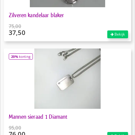
Zilveren kandelaar blaker
75,00
37,50
Oorspronkelijke
Bekijk
prijs
Huidige
was:
prijs
€75,00.
is:
20%
korting
€37,50.
Mannen sieraad 1 Diamant
95,00
76,00
Oorspronkelijke