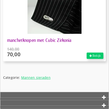
manchetknopen met Cubic Zirkonia
140,00
70,00
Oorspronkelijke
Bekijk
prijs
Huidige
was:
prijs
€140,00.
is:
€70,00.
Categorie:
Mannen sieraden