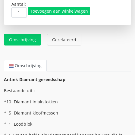
was:
prijs
Aantal:
€575,00.
is:
Toevoegen aan winkelwagen
€325,00.
Omschrijving
Gerelateerd
Omschrijving
Antiek Diamant gereedschap
.
Bestaande uit :
*10 Diamant inlakstokken
* 5 Diamant kloofmessen
* 1 Loodblok