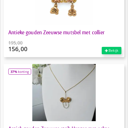
Antieke gouden Zeeuwse mutsbel met collier
195,00
156,00
Oorspronkelijke
Bekijk
prijs
Huidige
was:
prijs
€195,00.
is:
37%
korting
€156,00.