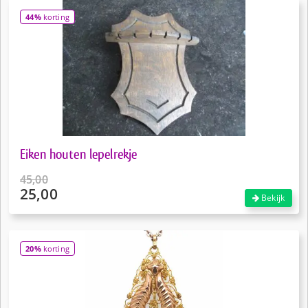
€425,00.
is:
44%
korting
€297,00.
Eiken houten lepelrekje
45,00
25,00
Oorspronkelijke
Bekijk
prijs
Huidige
was:
prijs
€45,00.
is:
20%
korting
€25,00.