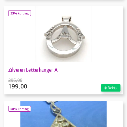
was:
prijs
€18,50.
is:
33%
korting
€13,50.
Zilveren Letterhanger A
295,00
199,00
Oorspronkelijke
Bekijk
prijs
Huidige
was:
prijs
€295,00.
is:
58%
korting
€199,00.