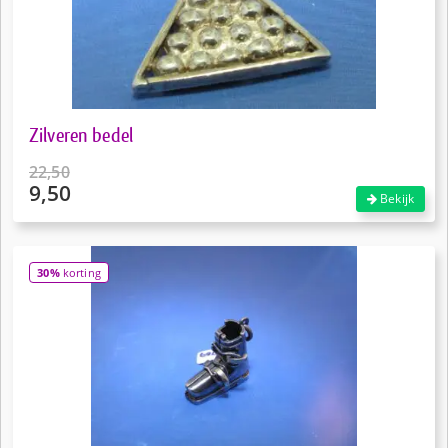
Zilveren bedel
22,50
9,50
Oorspronkelijke
Bekijk
prijs
Huidige
was:
prijs
€22,50.
is:
30%
korting
€9,50.