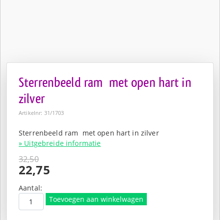
Sterrenbeeld ram met open hart in
zilver
Artikelnr: 31/1703
Sterrenbeeld ram met open hart in zilver
» Uitgebreide informatie
32,50
Oorspronkelijke
22,75
prijs
Huidige
was:
prijs
Aantal:
€32,50.
is:
Toevoegen aan winkelwagen
€22,75.