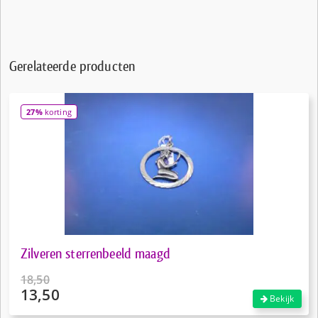
Gerelateerde producten
27%
korting
Zilveren sterrenbeeld maagd
18,50
13,50
Oorspronkelijke
Bekijk
prijs
Huidige