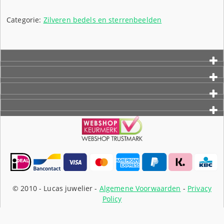
€18,50.
is:
€13,50.
Categorie:
Zilveren bedels en sterrenbeelden
© 2010 -
Lucas juwelier -
Algemene Voorwaarden
-
Privacy
Policy
Webshop ontwikkeling: ForResult