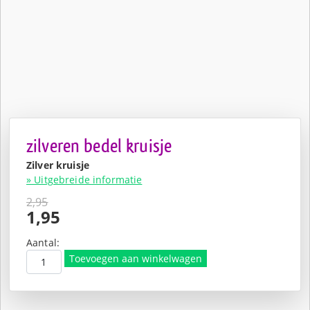
zilveren bedel kruisje
Zilver kruisje
» Uitgebreide informatie
2,95
Oorspronkelijke
1,95
prijs
Huidige
was:
prijs
Aantal:
€2,95.
is:
Toevoegen aan winkelwagen
€1,95.