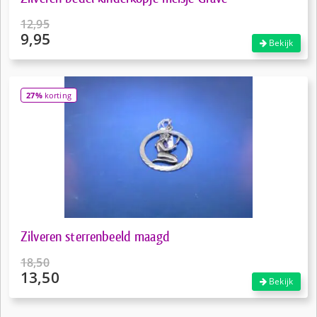
12,95
9,95
Oorspronkelijke
Bekijk
prijs
Huidige
was:
prijs
€12,95.
is:
27%
korting
€9,95.
Zilveren sterrenbeeld maagd
18,50
13,50
Oorspronkelijke
Bekijk
prijs
Huidige
was:
prijs