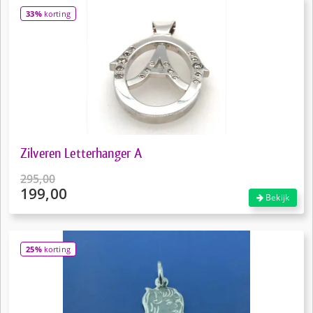
33%
korting
Zilveren Letterhanger A
295,00
199,00
Oorspronkelijke
Bekijk
prijs
Huidige
was:
prijs
€295,00.
is:
25%
korting
€199,00.