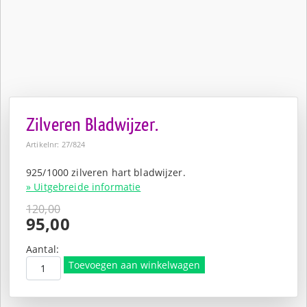
Zilveren Bladwijzer.
Artikelnr: 27/824
925/1000 zilveren hart bladwijzer.
» Uitgebreide informatie
120,00
Oorspronkelijke
95,00
prijs
Huidige
was:
prijs
Aantal:
€120,00.
is:
Toevoegen aan winkelwagen
€95,00.