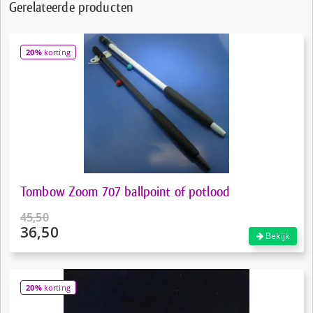
Gerelateerde producten
20%
korting
Tombow Zoom 707 ballpoint of potlood
45,50
36,50
Oorspronkelijke
Bekijk
prijs
Huidige
was:
prijs
€45,50.
is:
20%
korting
€36,50.