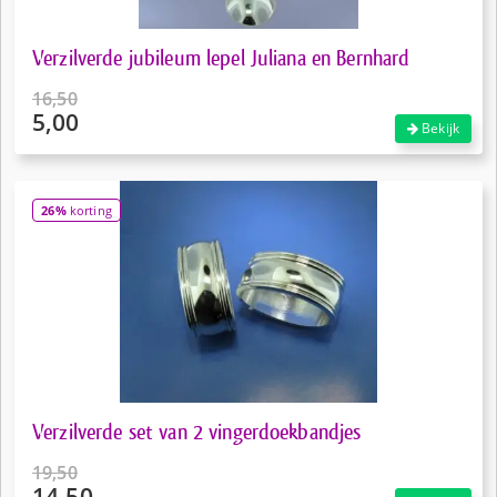
Verzilverde jubileum lepel Juliana en Bernhard
16,50
5,00
Oorspronkelijke
Bekijk
prijs
Huidige
was:
prijs
€16,50.
is:
26%
korting
€5,00.
Verzilverde set van 2 vingerdoekbandjes
19,50
14,50
Oorspronkelijke