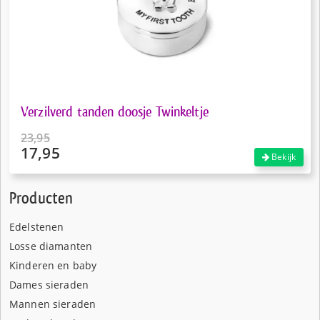
Verzilverd tanden doosje Twinkeltje
23,95
17,95
Oorspronkelijke
Bekijk
prijs
Huidige
was:
prijs
Producten
€23,95.
is:
€17,95.
Edelstenen
Losse diamanten
Kinderen en baby
Dames sieraden
Mannen sieraden