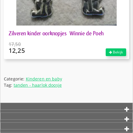
Zilveren kinder oorknopjes Winnie de Poeh
17,50
12,25
Oorspronkelijke
Bekijk
prijs
Huidige
was:
prijs
€17,50.
is:
€12,25.
Categorie:
Kinderen en baby
Tag:
tanden - haarlok doosje