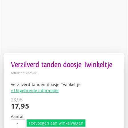
Verzilverd tanden doosje Twinkeltje
Artikelnr: 7825261
Verzilverd tanden doosje Twinkeltje
» Uitgebreide informatie
23,95
Oorspronkelijke
17,95
prijs
Huidige
was:
prijs
Aantal:
€23,95.
is:
Toevoegen aan winkelwagen