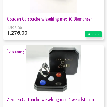
Gouden Cartouche wisselring met 16 Diamanten
1.595,00
1.276,00
Oorspronkelijke
Bekijk
prijs
Huidige
was:
prijs
€1.595,00.
is:
21%
korting
€1.276,00.
Zilveren Cartouche wisselring met 4 wisselstenen