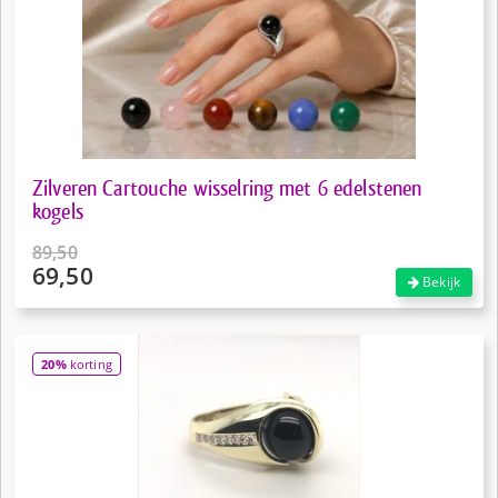
Zilveren Cartouche wisselring met 6 edelstenen
kogels
89,50
69,50
Oorspronkelijke
Bekijk
prijs
Huidige
was:
prijs
€89,50.
is:
20%
korting
€69,50.