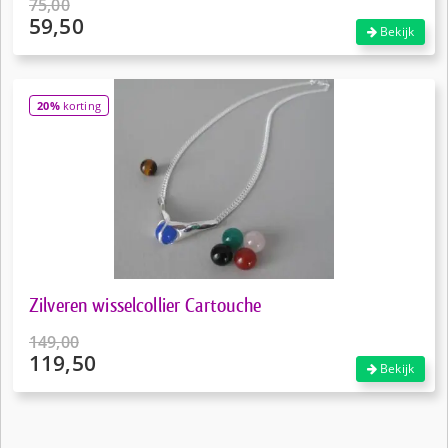
75,00
59,50
Oorspronkelijke
Bekijk
prijs
Huidige
was:
prijs
€75,00.
is:
20%
korting
€59,50.
Zilveren wisselcollier Cartouche
149,00
119,50
Oorspronkelijke
Bekijk
prijs
Huidige
was:
prijs
€149,00.
is: