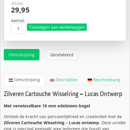
39,50
Oorspronkelijke
29,95
prijs
Huidige
was:
prijs
Aantal:
€39,50.
is:
Toevoegen aan winkelwagen
€29,95.
Omschrijving
Gerelateerd
Omschrijving
Description
Beschreibung
Zilveren Cartouche Wisselring – Lucas Ontwerp
Met verwisselbare 10 mm edelsteen-kogel
Ontdek de kracht van persoonlijkheid en creativiteit met de
Zilveren Cartouche Wisselring – Lucas ontwerp
. Deze unieke
ring is speciaal gemaakt voor iedereen die houdt van