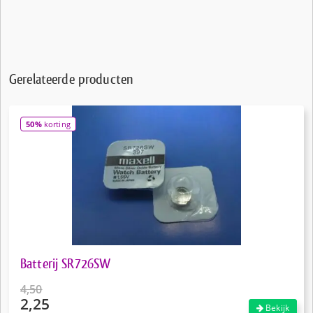
Gerelateerde producten
50%
korting
Batterij SR726SW
4,50
2,25
Oorspronkelijke
Bekijk