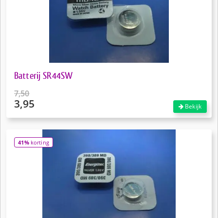
Batterij SR44SW
7,50
3,95
Oorspronkelijke
Bekijk
prijs
Huidige
was:
prijs
€7,50.
is:
41%
korting
€3,95.