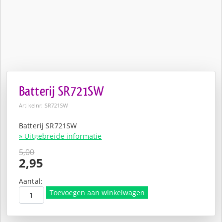
Batterij SR721SW
Artikelnr: SR721SW
Batterij SR721SW
» Uitgebreide informatie
5,00
Oorspronkelijke
2,95
prijs
Huidige
was:
prijs
Aantal:
€5,00.
is:
Toevoegen aan winkelwagen
€2,95.