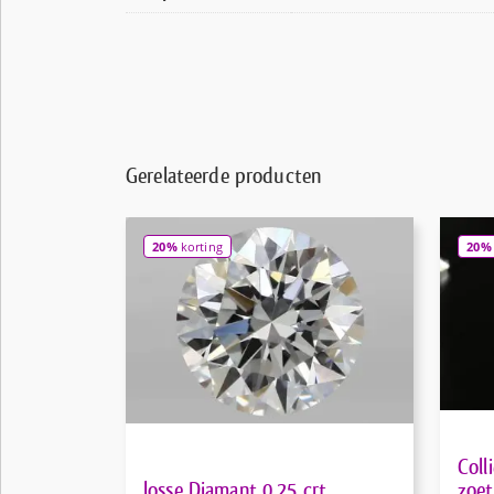
Gerelateerde producten
20%
korting
20%
Coll
losse Diamant 0.25 crt
zoet