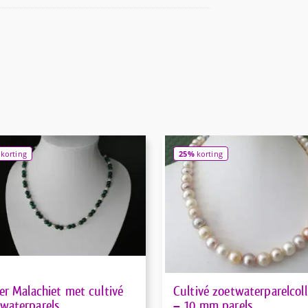
korting
25%
korting
ier Malachiet met cultivé
Cultivé zoetwaterparelcoll
waterparels
– 10 mm parels