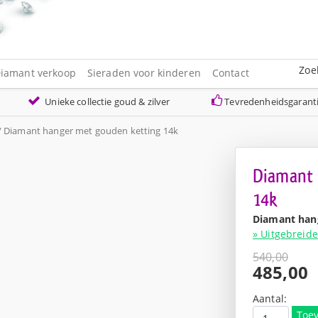
Zoe
iamant verkoop
Sieraden voor kinderen
Contact
Unieke collectie goud & zilver
Tevredenheidsgarant
/ Diamant hanger met gouden ketting 14k
Diamant 
14k
Diamant han
» Uitgebreide
540,00
Oorspro
485,00
prijs
Huidige
was:
prijs
Aantal:
€540,00
is:
Toe