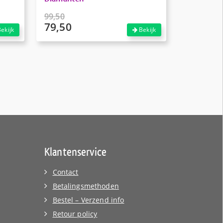
99,50
79,50
Oorspronkelijke
ekijk
Bekijk
prijs
Huidige
was:
prijs
€99,50.
is:
€79,50.
Klantenservice
Contact
Betalingsmethoden
Bestel – Verzend info
Retour policy