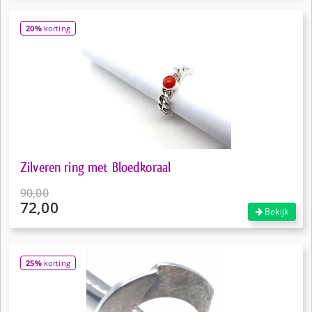
was:
prijs
€17,00.
is:
20%
korting
€12,50.
Zilveren ring met Bloedkoraal
90,00
72,00
Oorspronkelijke
Bekijk
prijs
Huidige
was:
prijs
€90,00.
is:
25%
korting
€72,00.