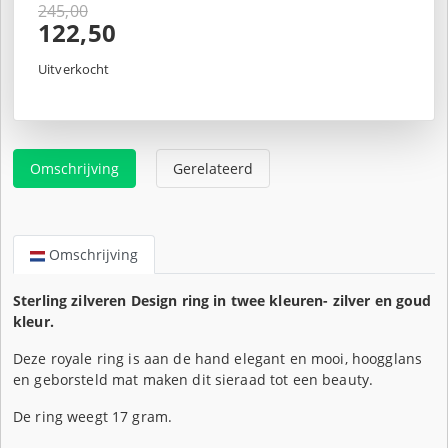
245,00
Oorspronkelijke
122,50
prijs
Huidige
was:
prijs
Uitverkocht
€245,00.
is:
€122,50.
Omschrijving
Gerelateerd
Omschrijving
Sterling zilveren Design ring in twee kleuren- zilver en goud
kleur.
Deze royale ring is aan de hand elegant en mooi, hoogglans
en geborsteld mat maken dit sieraad tot een beauty.
De ring weegt 17 gram.