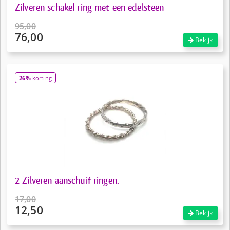
Zilveren schakel ring met een edelsteen
95,00
76,00
Oorspronkelijke
Bekijk
prijs
Huidige
was:
prijs
€95,00.
is:
26%
korting
€76,00.
2 Zilveren aanschuif ringen.
17,00
12,50
Oorspronkelijke
Bekijk
prijs
Huidige