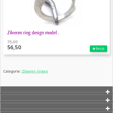
Zilveren ring design model .
75,00
56,50
Oorspronkelijke
Bekijk
prijs
Huidige
was:
prijs
€75,00.
is:
€56,50.
Categorie:
Zilveren ringen