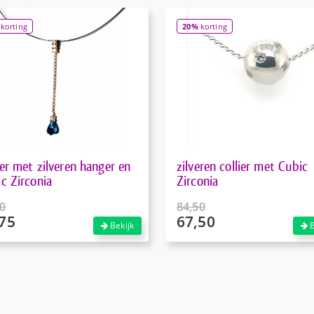
korting
20%
korting
ier met zilveren hanger en
zilveren collier met Cubic
c Zirconia
Zirconia
0
84,50
75
67,50
pronkelijke
Oorspronkelijke
Bekijk
B
prijs
ige
Huidige
was:
prijs
00.
€84,50.
is:
75.
€67,50.