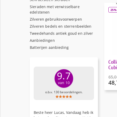
Sieraden met verwisselbare
25%
edelstenen
Zilveren gebruiksvoorwerpen
Zilveren bedels en sterrenbeelden
Tweedehands antiek goud en zilver
Aanbiedingen
Batterijen aanbieding
Coll
Cubi
9.7
65,0
48,
Oors
van 10
prijs
Huid
o.b.v. 130 beoordelingen.
was:
prijs
€65,
is:
€48,
Beste heer Lucas, Vandaag heb ik