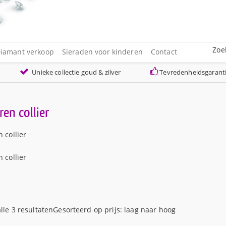
Zoe
iamant verkoop
Sieraden voor kinderen
Contact
Unieke collectie goud & zilver
Tevredenheidsgarant
ren collier
n collier
n collier
lle 3 resultaten
Gesorteerd op prijs: laag naar hoog