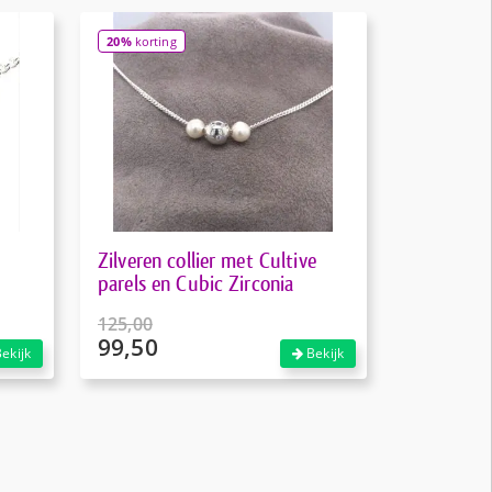
20%
korting
Zilveren collier met Cultive
parels en Cubic Zirconia
125,00
99,50
Oorspronkelijke
ekijk
Bekijk
prijs
Huidige
was:
prijs
€125,00.
is:
€99,50.