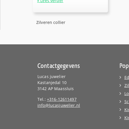
» Lees verder
Zilveren collier
Contactgegevens
Pop
Lucas juwelier
Ed
Kastanjedal 10
Zi
3142 AP Maassluis
Lo
Tel.:
+316-12611497
Sc
info@lucasjuwelier.nl
Ki
K