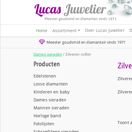
Over Lucas Juwelier
D
Home
Assortiment
Meester goudsmid en diamantair sinds 1971
Dames sieraden
/ Zilveren collier
Producten
Zilve
Edelstenen
Zilvere
Losse diamanten
Kinderen en baby
Zilvere
Dames sieraden
Mannen sieraden
Horloge band
Toont a
Fotolijsten
Schroefsteen sieraden