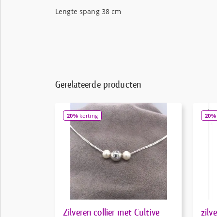
Lengte spang 38 cm
Gerelateerde producten
20%
korting
20%
Zilveren collier met Cultive
zilv