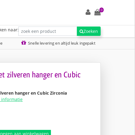
0
ken naar:
Zoeken
ie
Snelle levering en altijd leuk ingepakt
et zilveren hanger en Cubic
ilveren hanger en Cubic Zirconia
 informatie
nkelijke
voegen aan winkelwagen