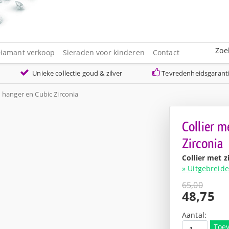
Zoe
iamant verkoop
Sieraden voor kinderen
Contact
Unieke collectie goud & zilver
Tevredenheidsgarant
n hanger en Cubic Zirconia
Collier m
Zirconia
Collier met z
» Uitgebreide
65,00
Oorspro
48,75
prijs
Huidige
was:
prijs
Aantal:
€65,00.
is:
Toe