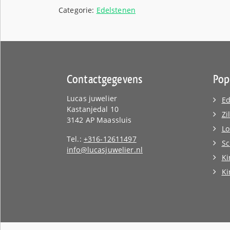
€91,00.
€99,
Categorie:
Edelstenen
Contactgegevens
Pop
Lucas juwelier
Ed
Kastanjedal 10
Zi
3142 AP Maassluis
Lo
Tel.:
+316-12611497
Sc
info@lucasjuwelier.nl
Ki
K