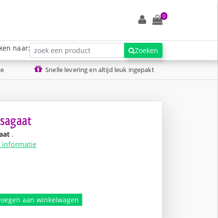
0
ken naar:
Zoeken
ie
Snelle levering en altijd leuk ingepakt
sagaat
aat
.
 informatie
nkelijke
voegen aan winkelwagen