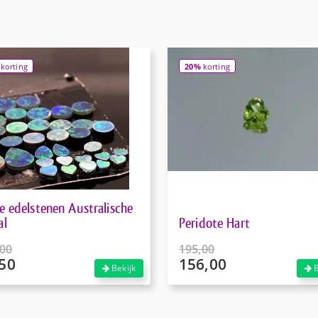
korting
20%
korting
e edelstenen Australische
al
Peridote Hart
,00
195,00
50
156,00
pronkelijke
Oorspronkelijke
Bekijk
B
prijs
ige
Huidige
was:
prijs
,00.
€195,00.
is: