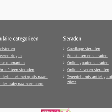
50.
€156,00.
ulaire categorieën
Sieraden
elstenen
Goedkope sieraden
lveren ringen
Edelstenen en sieraden
sse diamanten
Online gouden sieraden
hroefsteen sieraden
Online zilveren sieraden
nderbestek met gratis naam
Tweedehands antiek goud
zilver
inder-baby naamarmband