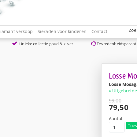
Zoe
iamant verkoop
Sieraden voor kinderen
Contact
Unieke collectie goud & zilver
Tevredenheidsgarant
Losse Mo
Losse Mosag
» Uitgebreide
99,00
Oorspro
79,50
prijs
Huidige
was:
prijs
Aantal:
€99,00.
is:
Toe
€79,50.