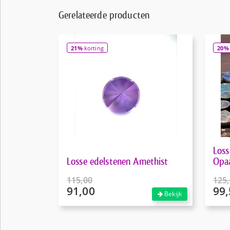
Gerelateerde producten
21%
korting
20%
Loss
Losse edelstenen Amethist
Opa
115,00
125
91,00
99,
Oorspronkelijke
Oors
Bekijk
prijs
prijs
Huidige
Huid
was:
was:
prijs
prijs
€115,00.
€125
is:
is: