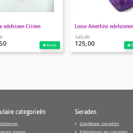
e edelsteen Citrien
Losse Amethist edelstene
0
145,00
50
125,00
pronkelijke
Oorspronkelijke
Bekijk
B
prijs
ige
Huidige
was:
prijs
50.
€145,00.
is:
50.
€125,00.
ulaire categorieën
Sieraden
elstenen
Goedkope sieraden
lveren ringen
Edelstenen en sieraden