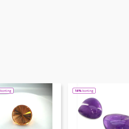
korting
14%
korting