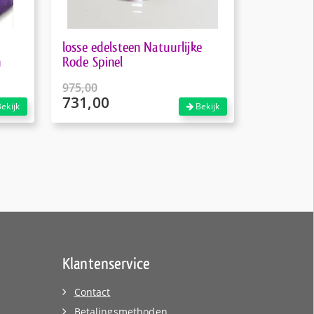
losse edelsteen Natuurlijke
n
Rode Spinel
975,00
731,00
Oorspronkelijke
ekijk
Bekijk
prijs
Huidige
was:
prijs
€975,00.
is:
€731,00.
Klantenservice
Contact
Betalingsmethoden