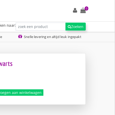
0
ken naar:
Zoeken
ie
Snelle levering en altijd leuk ingepakt
warts
nkelijke
voegen aan winkelwagen