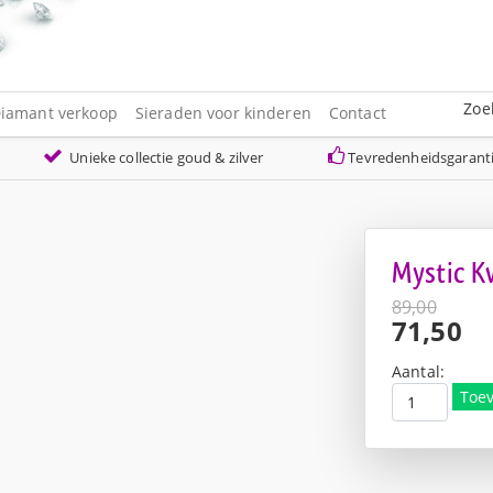
Zoe
iamant verkoop
Sieraden voor kinderen
Contact
Unieke collectie goud & zilver
Tevredenheidsgarant
Mystic K
89,00
Oorspro
71,50
prijs
Huidige
was:
prijs
Aantal:
€89,00.
is:
Toe
€71,50.