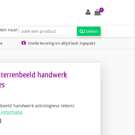
0
ken naar:
Zoeken
ie
Snelle levering en altijd leuk ingepakt
terrenbeeld handwerk
es
nbeeld handwerk astrologiese tekens
 informatie
0