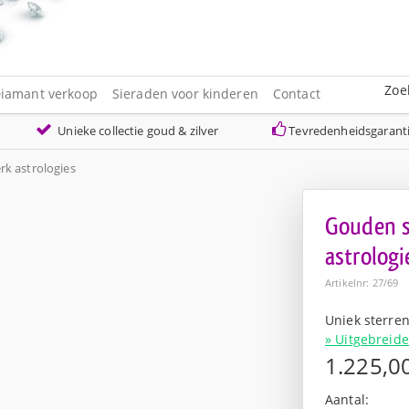
Zoe
iamant verkoop
Sieraden voor kinderen
Contact
Unieke collectie goud & zilver
Tevredenheidsgarant
k astrologies
Gouden s
astrologi
Artikelnr: 27/69
Uniek sterre
» Uitgebreide
1.225,0
Aantal: