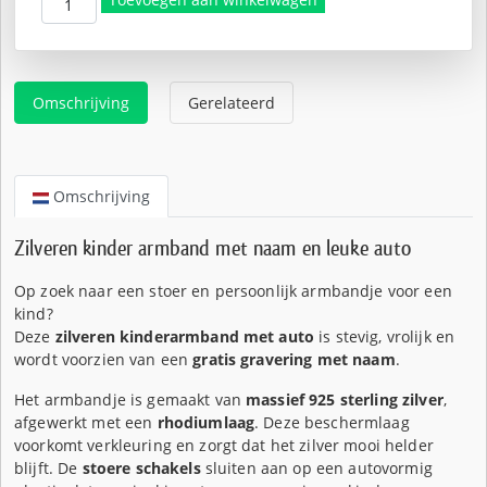
€51,50.
is:
€41,50.
Omschrijving
Gerelateerd
Omschrijving
Zilveren kinder armband met naam en leuke auto
Op zoek naar een stoer en persoonlijk armbandje voor een
kind?
Deze
zilveren kinderarmband met auto
is stevig, vrolijk en
wordt voorzien van een
gratis gravering met naam
.
Het armbandje is gemaakt van
massief 925 sterling zilver
,
afgewerkt met een
rhodiumlaag
. Deze beschermlaag
voorkomt verkleuring en zorgt dat het zilver mooi helder
blijft. De
stoere schakels
sluiten aan op een autovormig