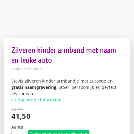
Zilveren kinder armband met naam
en leuke auto
Artikelnr: 90023620
Stevig zilveren kinder armbandje met autootje en
gratis naamgravering
. Stoer, persoonlijk en perfect
als cadeau.
» Uitgebreide informatie
51,50
Oorspronkelijke
41,50
prijs
Huidige
was:
prijs
Aantal:
Toevoegen aan winkelwagen