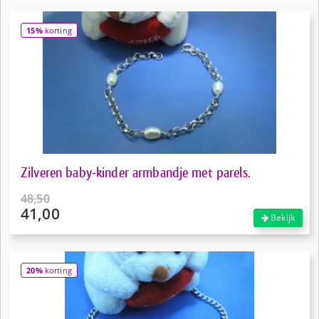
15%
korting
Zilveren baby-kinder armbandje met parels.
48,50
41,00
Oorspronkelijke
Bekijk
prijs
Huidige
was:
prijs
€48,50.
is:
20%
korting
€41,00.