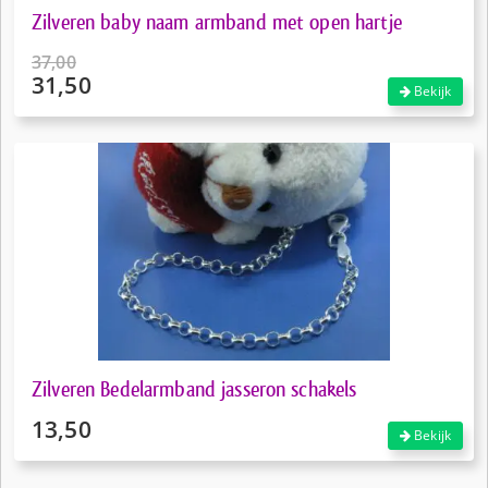
Zilveren baby naam armband met open hartje
37,00
31,50
Oorspronkelijke
Bekijk
prijs
Huidige
was:
prijs
€37,00.
is:
€31,50.
Zilveren Bedelarmband jasseron schakels
13,50
Bekijk