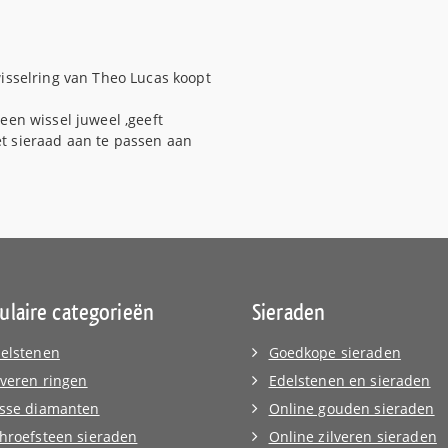
wisselring van Theo Lucas koopt
een wissel juweel ,geeft
t sieraad aan te passen aan
ulaire categorieën
Sieraden
elstenen
Goedkope sieraden
lveren ringen
Edelstenen en sieraden
sse diamanten
Online gouden sieraden
hroefsteen sieraden
Online zilveren sieraden