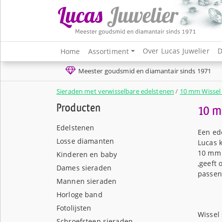
Over Lucas Juwelier
D
Home
Assortiment
Meester goudsmid en diamantair sinds 1971
Sieraden met verwisselbare edelstenen
/
10 mm Wissel
Producten
10 m
Edelstenen
Een ede
Losse diamanten
Lucas k
10 mm 
Kinderen en baby
,geeft
Dames sieraden
passen
Mannen sieraden
Horloge band
Fotolijsten
Wissel
Schroefsteen sieraden