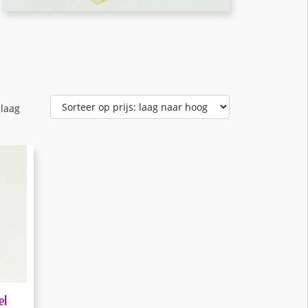
 laag
el