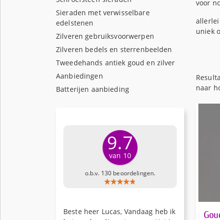
voor no
Sieraden met verwisselbare
allerle
edelstenen
uniek o
Zilveren gebruiksvoorwerpen
Zilveren bedels en sterrenbeelden
Tweedehands antiek goud en zilver
Aanbiedingen
Result
naar h
Batterijen aanbieding
9.7
van 10
o.b.v. 130 beoordelingen.
Beste heer Lucas, Vandaag heb ik
Gou