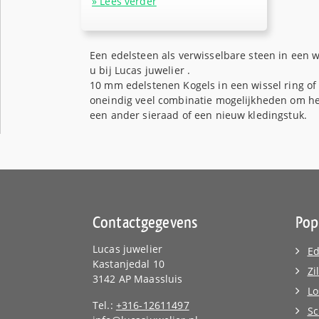
» Lees verder
Een edelsteen als verwisselbare steen in een 
u bij Lucas juwelier .
10 mm edelstenen Kogels in een wissel ring of 
oneindig veel combinatie mogelijkheden om he
een ander sieraad of een nieuw kledingstuk.
Contactgegevens
Pop
Lucas juwelier
Ed
Kastanjedal 10
Zi
3142 AP Maassluis
Lo
Tel.:
+316-12611497
Sc