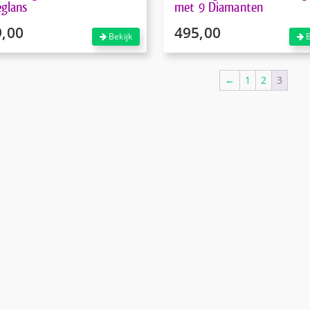
eglans
met 9 Diamanten
9,00
495,00
Bekijk
B
←
1
2
3