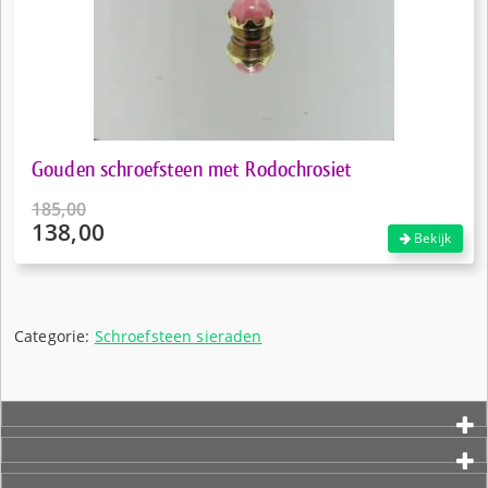
Gouden schroefsteen met Rodochrosiet
185,00
138,00
Oorspronkelijke
Bekijk
prijs
Huidige
was:
prijs
€185,00.
is:
€138,00.
Categorie:
Schroefsteen sieraden