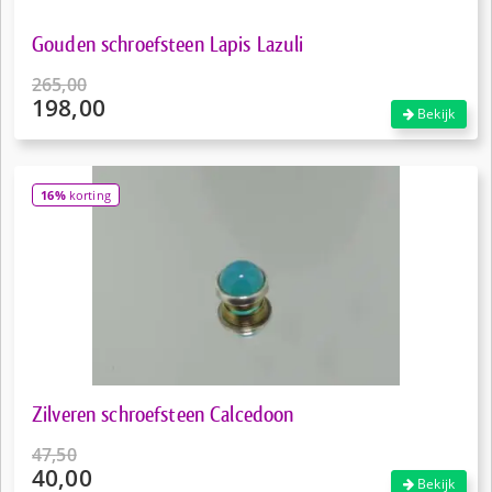
Gouden schroefsteen Lapis Lazuli
265,00
198,00
Oorspronkelijke
Bekijk
prijs
Huidige
was:
prijs
€265,00.
is:
16%
korting
€198,00.
Zilveren schroefsteen Calcedoon
47,50
40,00
Oorspronkelijke
Bekijk