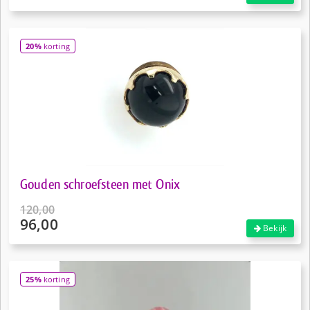
prijs
Huidige
was:
prijs
€47,50.
is:
20%
korting
€40,00.
Gouden schroefsteen met Onix
120,00
96,00
Oorspronkelijke
Bekijk
prijs
Huidige
was:
prijs
€120,00.
is:
25%
korting
€96,00.