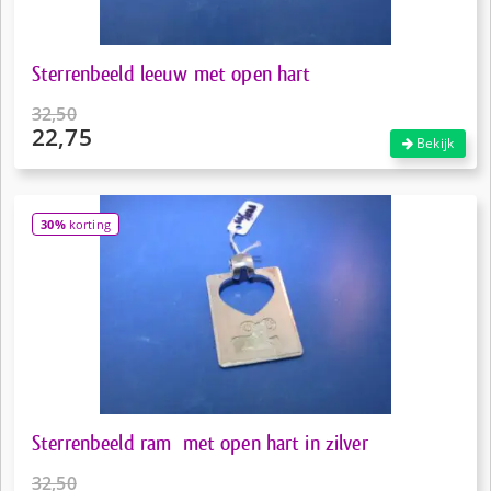
Sterrenbeeld leeuw met open hart
32,50
22,75
Oorspronkelijke
Bekijk
prijs
Huidige
was:
prijs
€32,50.
is:
30%
korting
€22,75.
Sterrenbeeld ram met open hart in zilver
32,50