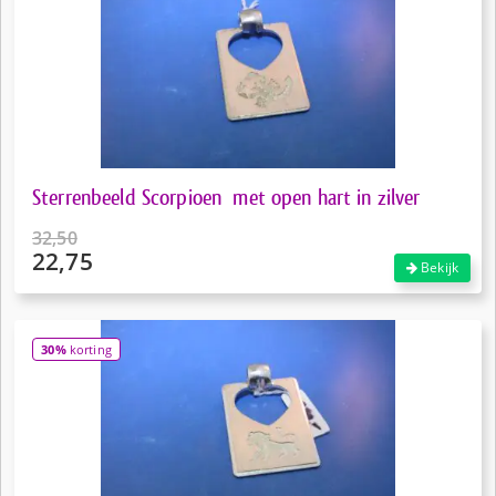
Sterrenbeeld Scorpioen met open hart in zilver
32,50
22,75
Oorspronkelijke
Bekijk
prijs
Huidige
was:
prijs
€32,50.
is:
30%
korting
€22,75.