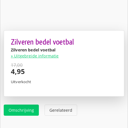
Zilveren bedel voetbal
Zilveren bedel voetbal
» Uitgebreide informatie
17,00
Oorspronkelijke
4,95
prijs
Huidige
was:
prijs
Uitverkocht
€17,00.
is:
€4,95.
Omschrijving
Gerelateerd